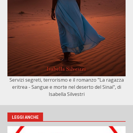
Servizi segreti, terrorismo e il romanzo "La ragazza
eritrea - Sangue e morte nel deserto del Sinai", di
Isabella Silvestri
LEGGI ANCHE