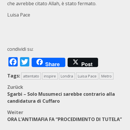
che avrebbe citato Allah, è stato fermato.
Luisa Pace
condividi su:
Facebook
Twitter
Share
Post
Tags:
attentato
inspire
Londra
Luisa Pace
Metro
Beitragsnavigation
Zurück
Sgarbi – Solo Musumeci sarebbe contrario alla
candidatura di Cuffaro
Weiter
ORA L’ANTIMAFIA FA “PROCEDIMENTO DI TUTELA”