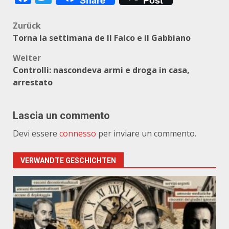
Share
Post
Beitragsnavigation
Zurück
Torna la settimana de Il Falco e il Gabbiano
Weiter
Controlli: nascondeva armi e droga in casa,
arrestato
Lascia un commento
Devi essere
connesso
per inviare un commento.
VERWANDTE GESCHICHTEN