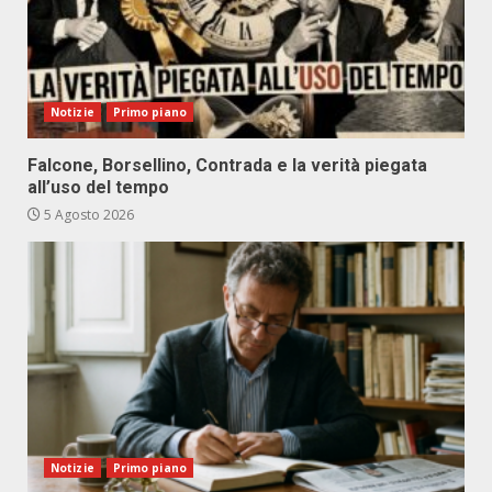
Notizie
Primo piano
Falcone, Borsellino, Contrada e la verità piegata
all’uso del tempo
5 Agosto 2026
Notizie
Primo piano