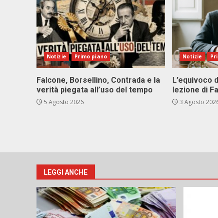
Notizie
Primo piano
Notizie
Pr
Falcone, Borsellino, Contrada e la
L’equivoco d
verità piegata all’uso del tempo
lezione di F
5 Agosto 2026
3 Agosto 202
LEGGI ANCHE