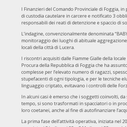
I Finanzieri del Comando Provinciale di Foggia, i
di custodia cautelare in carcere e notificato 3 obbl
responsabili dei reati di detenzione e spaccio di s
L’indagine, convenzionalmente denominata “BABY
monitoraggio dei luoghi di abituale aggregazione d
locali della città di Lucera.
I riscontri acquisiti dalle Fiamme Gialle della loc
Procura della Repubblica di Foggia che ha assunto l
complesse per l’elevato numero di ragazzi, spess
stupefacenti di ogni tipologia, e per le tecniche e
linguaggio criptato, evitavano i controlli delle Forz
In alcuni casi è emerso che i soggetti coinvolti, d
tempo, si sono trasformati in spacciatori o in procac
loro coetanei, anche al fine di autofinanziare l’acqu
La prima fase dell’attività operativa, iniziata nel 2