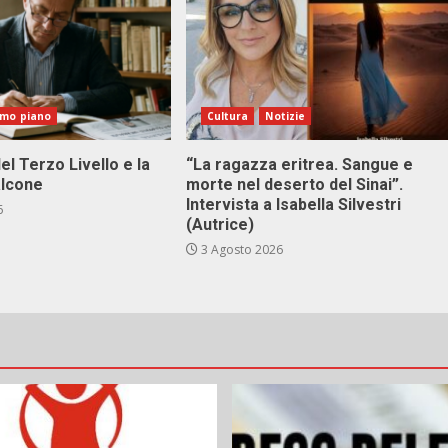
imo piano
Cultura
Notizie
el Terzo Livello e la
“La ragazza eritrea. Sangue e
alcone
morte nel deserto del Sinai”.
Intervista a Isabella Silvestri
6
(Autrice)
3 Agosto 2026