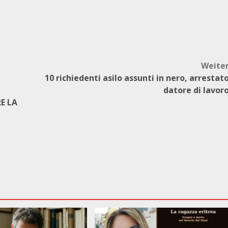
Weite
10 richiedenti asilo assunti in nero, arrestat
datore di lavor
E LA