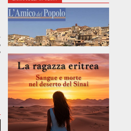
r
o
o