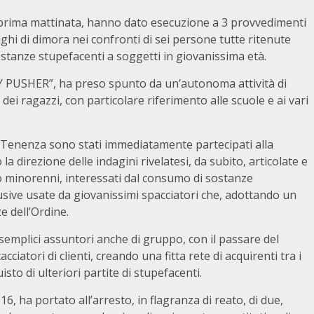
n prima mattinata, hanno dato esecuzione a 3 provvedimenti
ighi di dimora nei confronti di sei persone tutte ritenute
ostanze stupefacenti a soggetti in giovanissima età.
 PUSHER”, ha preso spunto da un’autonoma attività di
ei ragazzi, con particolare riferimento alle scuole e ai vari
ale Tenenza sono stati immediatamente partecipati alla
a direzione delle indagini rivelatesi, da subito, articolate e
o minorenni, interessati dal consumo di sostanze
lusive usate da giovanissimi spacciatori che, adottando un
e dell’Ordine.
a semplici assuntori anche di gruppo, con il passare del
ciatori di clienti, creando una fitta rete di acquirenti tra i
isto di ulteriori partite di stupefacenti.
016, ha portato all’arresto, in flagranza di reato, di due,