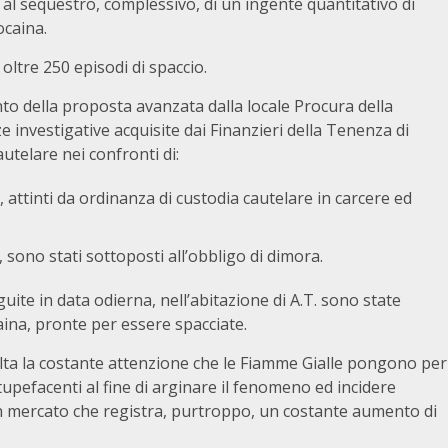
é al sequestro, complessivo, di un ingente quantitativo di
ocaina.
 oltre 250 episodi di spaccio.
ento della proposta avanzata dalla locale Procura della
e investigative acquisite dai Finanzieri della Tenenza di
utelare nei confronti di:
0, attinti da ordinanza di custodia cautelare in carcere ed
19, sono stati sottoposti all’obbligo di dimora.
guite in data odierna, nell’abitazione di A.T. sono state
aina, pronte per essere spacciate.
lta la costante attenzione che le Fiamme Gialle pongono per
 stupefacenti al fine di arginare il fenomeno ed incidere
un mercato che registra, purtroppo, un costante aumento di