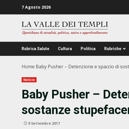
Zum
7 Agosto 2026
Inhalt
springen
Rubrica Salute
Cultura
Politica
Rubriche
Home
Baby Pusher – Detenzione e spaccio di sos
Notizie
Baby Pusher – Deten
sostanze stupeface
9 Settembre 2017