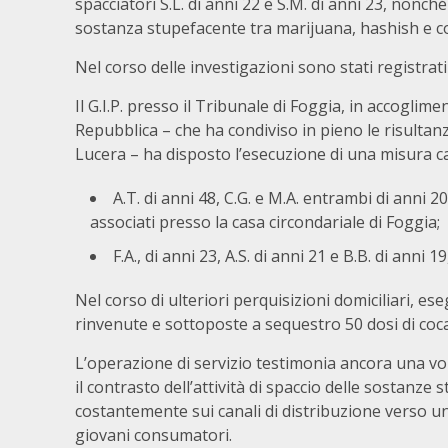
spacciatori S.L. di anni 22 e S.M. di anni 23, nonch
sostanza stupefacente tra marijuana, hashish e c
Nel corso delle investigazioni sono stati registrati
Il G.I.P. presso il Tribunale di Foggia, in accoglim
Repubblica – che ha condiviso in pieno le risultanz
Lucera – ha disposto l’esecuzione di una misura ca
A.T. di anni 48, C.G. e M.A. entrambi di anni 2
associati presso la casa circondariale di Foggia;
F.A., di anni 23, A.S. di anni 21 e B.B. di anni 
Nel corso di ulteriori perquisizioni domiciliari, ese
rinvenute e sottoposte a sequestro 50 dosi di coc
L’operazione di servizio testimonia ancora una vo
il contrasto dell’attività di spaccio delle sostanze
costantemente sui canali di distribuzione verso 
giovani consumatori.