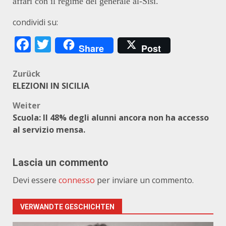
affari con il regime del generale al-Sisi.
condividi su:
Facebook
Twitter
Share
Post
Beitragsnavigation
Zurück
ELEZIONI IN SICILIA
Weiter
Scuola: Il 48% degli alunni ancora non ha accesso
al servizio mensa.
Lascia un commento
Devi essere
connesso
per inviare un commento.
VERWANDTE GESCHICHTEN