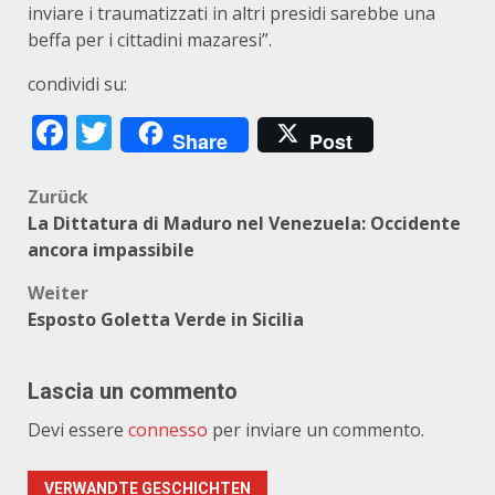
inviare i traumatizzati in altri presidi sarebbe una
beffa per i cittadini mazaresi”.
condividi su:
Facebook
Twitter
Share
Post
Beitragsnavigation
Zurück
La Dittatura di Maduro nel Venezuela: Occidente
ancora impassibile
Weiter
Esposto Goletta Verde in Sicilia
Lascia un commento
Devi essere
connesso
per inviare un commento.
VERWANDTE GESCHICHTEN