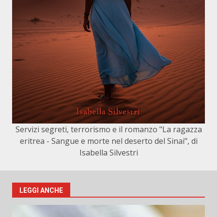
Servizi segreti, terrorismo e il romanzo "La ragazza
eritrea - Sangue e morte nel deserto del Sinai", di
Isabella Silvestri
LEGGI ANCHE