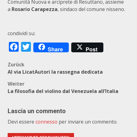
Comunità Nuova e arciprete di Resuttano, assieme
a
Rosario Carapezza
, sindaco del comune nisseno.
condividi su:
Facebook
Twitter
Share
Post
Beitragsnavigation
Zurück
Al via LicatAutori la rassegna dedicata
Weiter
La filosofia del violino dal Venezuela all’Italia
Lascia un commento
Devi essere
connesso
per inviare un commento.