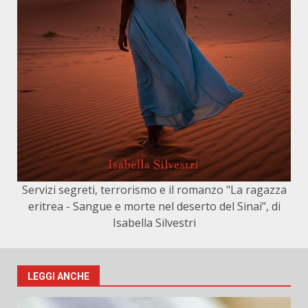
Servizi segreti, terrorismo e il romanzo "La ragazza
eritrea - Sangue e morte nel deserto del Sinai", di
Isabella Silvestri
LEGGI ANCHE