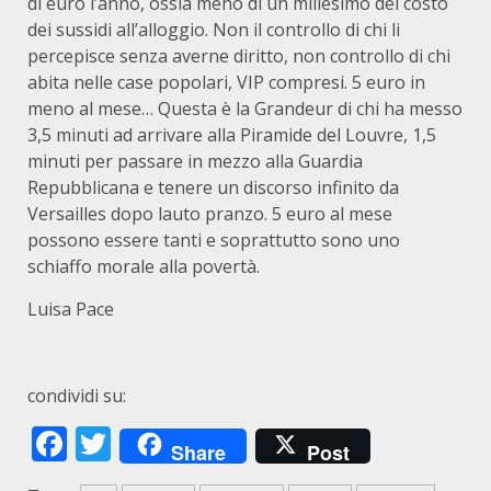
di euro l’anno, ossia meno di un millesimo del costo
dei sussidi all’alloggio. Non il controllo di chi li
percepisce senza averne diritto, non controllo di chi
abita nelle case popolari, VIP compresi. 5 euro in
meno al mese… Questa è la Grandeur di chi ha messo
3,5 minuti ad arrivare alla Piramide del Louvre, 1,5
minuti per passare in mezzo alla Guardia
Repubblicana e tenere un discorso infinito da
Versailles dopo lauto pranzo. 5 euro al mese
possono essere tanti e soprattutto sono uno
schiaffo morale alla povertà.
Luisa Pace
condividi su:
Facebook
Twitter
Share
Post