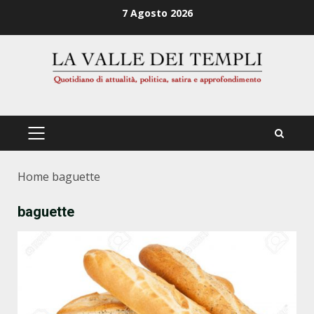
Zum
7 Agosto 2026
Inhalt
springen
PRIMÄRES
MENÜ
Home
baguette
baguette