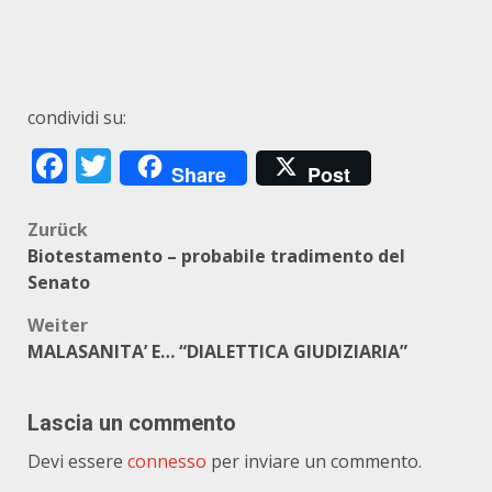
condividi su:
Facebook
Twitter
Share
Post
Beitragsnavigation
Zurück
Biotestamento – probabile tradimento del
Senato
Weiter
MALASANITA’ E… “DIALETTICA GIUDIZIARIA”
Lascia un commento
Devi essere
connesso
per inviare un commento.