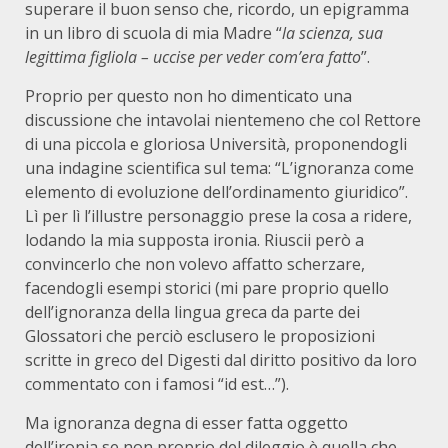
superare il buon senso che, ricordo, un epigramma
in un libro di scuola di mia Madre “
la scienza, sua
legittima figliola – uccise per veder com’era fatto
”.
Proprio per questo non ho dimenticato una
discussione che intavolai nientemeno che col Rettore
di una piccola e gloriosa Università, proponendogli
una indagine scientifica sul tema: “L’ignoranza come
elemento di evoluzione dell’ordinamento giuridico”.
Lì per lì l’illustre personaggio prese la cosa a ridere,
lodando la mia supposta ironia. Riuscii però a
convincerlo che non volevo affatto scherzare,
facendogli esempi storici (mi pare proprio quello
dell’ignoranza della lingua greca da parte dei
Glossatori che perciò esclusero le proposizioni
scritte in greco del Digesti dal diritto positivo da loro
commentato con i famosi “id est…”).
Ma ignoranza degna di esser fatta oggetto
dell’ironia se non proprio del dileggio è quella che