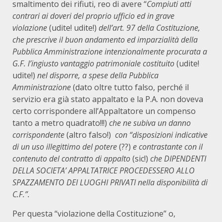
smaltimento dei rifiuti, reo di avere “
Compiuti atti
contrari ai doveri del proprio ufficio ed in grave
violazione
(udite! udite!)
dell’art. 97 della Costituzione,
che prescrive il buon andamento ed imparzialità della
Pubblica Amministrazione intenzionalmente procurata a
G.F. l’ingiusto vantaggio patrimoniale costituito
(udite!
udite!)
nel disporre, a spese della Pubblica
Amministrazione
(dato oltre tutto falso, perché il
servizio era già stato appaltato e la P.A. non doveva
certo corrispondere all’Appaltatore un compenso
tanto a metro quadrato!!!)
che ne subiva un danno
corrispondente
(altro falso!)
con “disposizioni indicative
di un uso illegittimo del potere
(??)
e contrastante con il
contenuto del contratto di appalto
(sic!)
che DIPENDENTI
DELLA SOCIETA’ APPALTATRICE PROCEDESSERO ALLO
SPAZZAMENTO DEI LUOGHI PRIVATI nella disponibilità di
C.F.”.
Per questa “violazione della Costituzione” o,