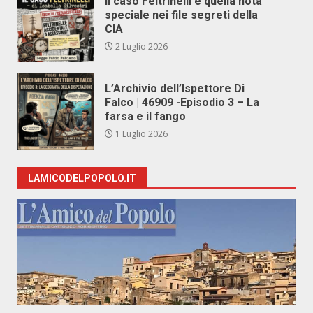
Il caso Feltrinelli e quella nota
speciale nei file segreti della
CIA
2 Luglio 2026
L’Archivio dell’Ispettore Di
Falco | 46909 -Episodio 3 – La
farsa e il fango
1 Luglio 2026
LAMICODELPOPOLO.IT