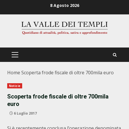
Zum
8 Agosto 2026
Inhalt
springen
PRIMÄRES
MENÜ
Home
Scoperta frode fiscale di oltre 700mila euro
Notizie
Scoperta frode fiscale di oltre 700mila
euro
6 Luglio 2017
Si è recentemente conclusa l’operazione denominata