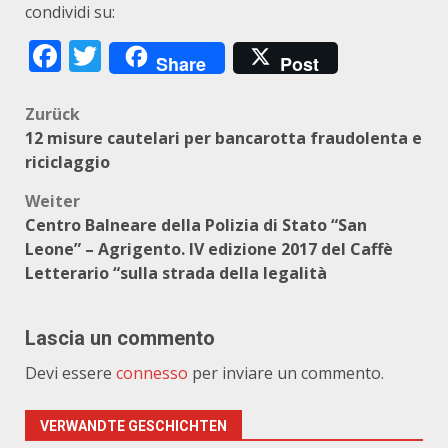
condividi su:
Facebook
Twitter
Share
Post
Beitragsnavigation
Zurück
12 misure cautelari per bancarotta fraudolenta e
riciclaggio
Weiter
Centro Balneare della Polizia di Stato “San
Leone” – Agrigento. IV edizione 2017 del Caffè
Letterario “sulla strada della legalità
Lascia un commento
Devi essere
connesso
per inviare un commento.
VERWANDTE GESCHICHTEN