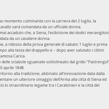
suo momento culminante con la carriera del 2 luglio, la
 cavallo sarà comandata da un ufficiale donna.
mai accaduto che, a Siena, l’esibizione dei dodici meravigliosi
uidata da un cavaliere donna.
che, a ridosso della prova generale di sabato 1 luglio e prima
mpo alla testa del drappello e – dopo aver salutato i cittini
 famosa Carica.
o delle sciabole sguainate sottolineato dal grido “Pastrengo!
0 aprile 1848.
 ritorno alla tradizione, abbinato all’innovazione data dalla
tare un ulteriore omaggio dell’Arma alla città di Siena ed
ù lo straordinario legame tra i Carabinieri e la città del