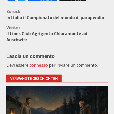
Beitragsnavigation
Zurück
In Italia il Campionato del mondo di parapendio
Weiter
Il Lions Club Agrigento Chiaramonte ad
Auschwitz
Lascia un commento
Devi essere
connesso
per inviare un commento.
VERWANDTE GESCHICHTEN