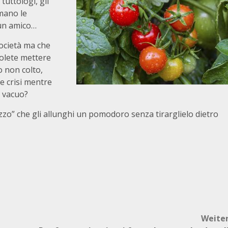
 tuttologi, gli
imano le
 un amico…
società ma che
Volete mettere
 o non colto,
e crisi mentre
l vacuo?
zo” che gli allunghi un pomodoro senza tirarglielo dietro
Weite