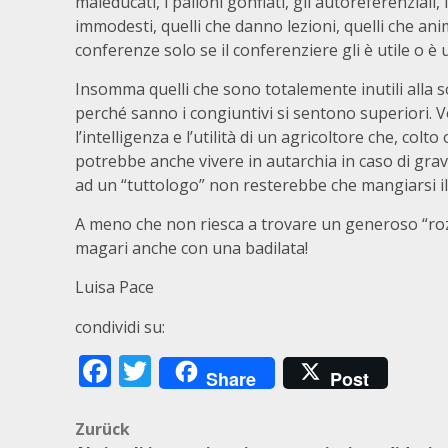
maleducati, i palloni gonfiati, gli autoreferenziali, i
immodesti, quelli che danno lezioni, quelli che an
conferenze solo se il conferenziere gli è utile o è
Insomma quelli che sono totalemente inutili alla 
perché sanno i congiuntivi si sentono superiori. 
l’intelligenza e l’utilità di un agricoltore che, colto
potrebbe anche vivere in autarchia in caso di grav
ad un “tuttologo” non resterebbe che mangiarsi i
A meno che non riesca a trovare un generoso “roz
magari anche con una badilata!
Luisa Pace
condividi su:
Facebook
Twitter
Share
Post
Beitragsnavigation
Zurück