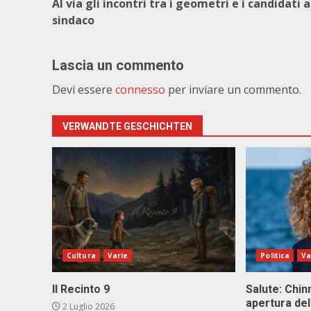
Al via gli incontri tra i geometri e i candidati a
sindaco
Lascia un commento
Devi essere
connesso
per inviare un commento.
VERWANDTE GESCHICHTEN
Cultura
Varie
Politica
Va
Il Recinto 9
Salute: Chinn
apertura del
2 Luglio 2026