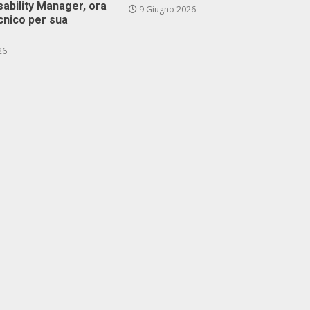
isability Manager, ora
9 Giugno 2026
cnico per sua
26