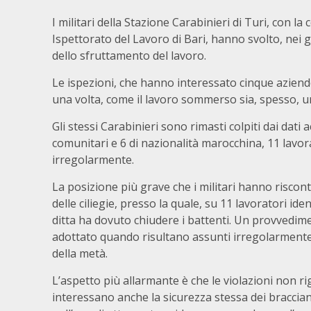
I militari della Stazione Carabinieri di Turi, con l
Ispettorato del Lavoro di Bari, hanno svolto, nei g
dello sfruttamento del lavoro.
Le ispezioni, che hanno interessato cinque aziend
una volta, come il lavoro sommerso sia, spesso, un
Gli stessi Carabinieri sono rimasti colpiti dai dati ac
comunitari e 6 di nazionalità marocchina, 11 lavorat
irregolarmente.
La posizione più grave che i militari hanno riscont
delle ciliegie, presso la quale, su 11 lavoratori ide
ditta ha dovuto chiudere i battenti. Un provvedimen
adottato quando risultano assunti irregolarmente i
della metà.
L’aspetto più allarmante è che le violazioni non r
interessano anche la sicurezza stessa dei braccia