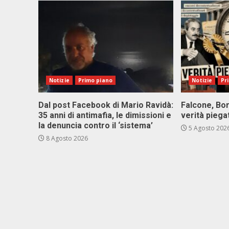
Notizie
Primo piano
Notizie
Pr
Dal post Facebook di Mario Ravidà:
Falcone, Bor
35 anni di antimafia, le dimissioni e
verità piega
la denuncia contro il ‘sistema’
5 Agosto 202
8 Agosto 2026