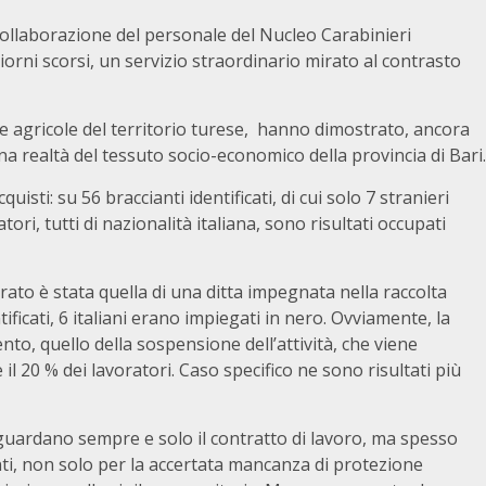
a collaborazione del personale del Nucleo Carabinieri
iorni scorsi, un servizio straordinario mirato al contrasto
e agricole del territorio turese, hanno dimostrato, ancora
a realtà del tessuto socio-economico della provincia di Bari.
quisti: su 56 braccianti identificati, di cui solo 7 stranieri
ori, tutti di nazionalità italiana, sono risultati occupati
rato è stata quella di una ditta impegnata nella raccolta
ntificati, 6 italiani erano impiegati in nero. Ovviamente, la
to, quello della sospensione dell’attività, che viene
l 20 % dei lavoratori. Caso specifico ne sono risultati più
iguardano sempre e solo il contratto di lavoro, ma spesso
nti, non solo per la accertata mancanza di protezione