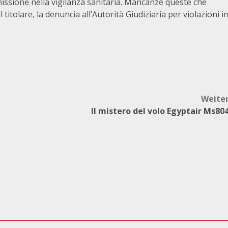
missione nella vigilanza sanitaria. Mancanze queste che
titolare, la denuncia all’Autorità Giudiziaria per violazioni i
Weite
Il mistero del volo Egyptair Ms80