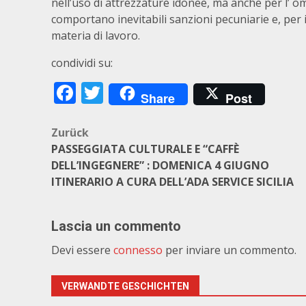
nell’uso di attrezzature idonee, ma anche per l’ o
comportano inevitabili sanzioni pecuniarie e, per il 
materia di lavoro.
condividi su:
Facebook
Twitter
Share
Post
Beitragsnavigation
Zurück
PASSEGGIATA CULTURALE E “CAFFÈ
DELL’INGEGNERE” : DOMENICA 4 GIUGNO
ITINERARIO A CURA DELL’ADA SERVICE SICILIA
Lascia un commento
Devi essere
connesso
per inviare un commento.
VERWANDTE GESCHICHTEN