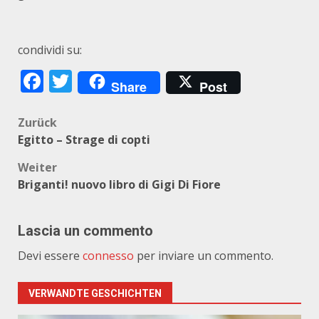
condividi su:
Facebook
Twitter
Share
Post
Beitragsnavigation
Zurück
Egitto – Strage di copti
Weiter
Briganti! nuovo libro di Gigi Di Fiore
Lascia un commento
Devi essere
connesso
per inviare un commento.
VERWANDTE GESCHICHTEN