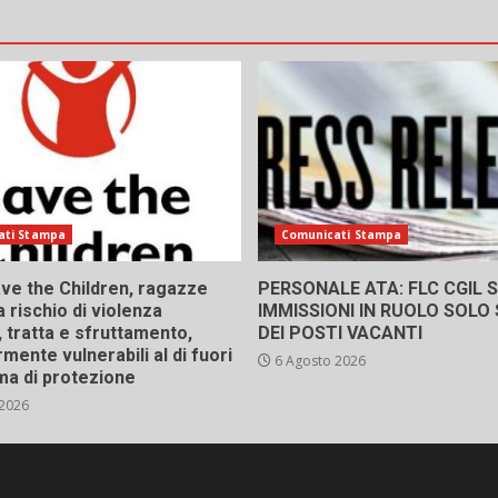
ati Stampa
Comunicati Stampa
ve the Children, ragazze
PERSONALE ATA: FLC CGIL SI
a rischio di violenza
IMMISSIONI IN RUOLO SOLO
 tratta e sfruttamento,
DEI POSTI VACANTI
rmente vulnerabili al di fuori
6 Agosto 2026
ma di protezione
 2026