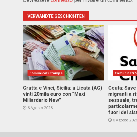
Devi essere
connesso
per inviare un commento.
VERWANDTE GESCHICHTEN
Comunicati Stampa
Comunicati 
Gratta e Vinci, Sicilia: a Licata (AG)
Ceuta: Save
vinti 20mila euro con “Maxi
migranti a r
Miliardario New”
sessuale, tr
particolarme
6 Agosto 2026
fuori del si
6 Agosto 202