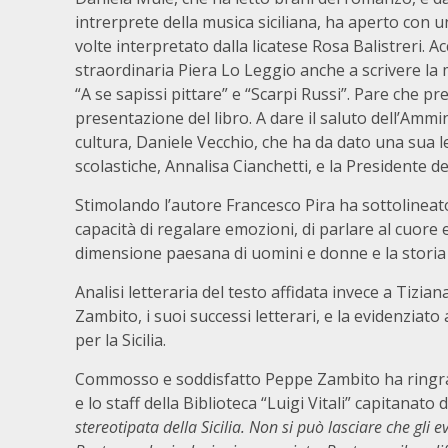
intrerprete della musica siciliana, ha aperto con u
volte interpretato dalla licatese Rosa Balistreri.
straordinaria Piera Lo Leggio anche a scrivere la 
“A se sapissi pittare” e “Scarpi Russi”. Pare che 
presentazione del libro. A dare il saluto dell’Ammi
cultura, Daniele Vecchio, che ha da dato una sua le
scolastiche, Annalisa Cianchetti, e la Presidente 
Stimolando l’autore Francesco Pira ha sottolineato
capacità di regalare emozioni, di parlare al cuore
dimensione paesana di uomini e donne e la storia c
Analisi letteraria del testo affidata invece a Tizian
Zambito, i suoi successi letterari, e la evidenziat
per la Sicilia.
Commosso e soddisfatto Peppe Zambito ha ringraz
e lo staff della Biblioteca “Luigi Vitali” capitanato 
stereotipata della Sicilia. Non si può lasciare che gli 