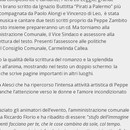
n brano scritto da Ignazio Buttitta “Pirati a Palermo” più
 Accompagnata da Paolo Alongi e Vincenzo di Leo, è stata
musica e cantare due testi scritti proprio da Peppe Zambito
presto insieme prepareranno un cd. Ma torniamo alla
nistrazione Comunale, il Vice Sindaco e assessore alla
ttura del testo. Presenti l’assessore alle politiche
del Consiglio Comunale, Carmelinda Callea.
 la qualità della scrittura del romanzo e la splendida
 e all’anima, mostrando nel testo un doppio schermo: la
he scrive pagine importanti in altri luoghi.
a Alesci che ha ripercorso l’intensa attività artistica di Peppe
o anche l’attenzione verso le donne e l’amore incondizionato
iato gli animatori dell’evento, l’amministrazione comunale
da Riccardo Florio e ha ribadito di essere: “
stufo dell’immagine
eventi facciano per te, che le cose cambino da sole, col tempo.