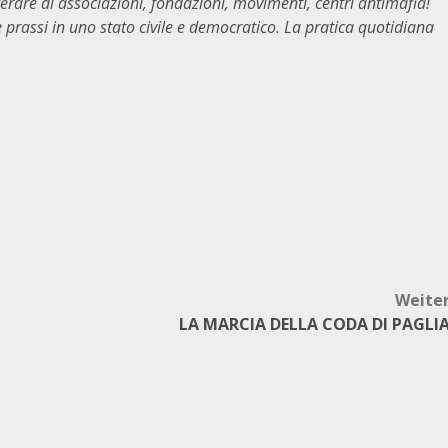
ferare di associazioni, fondazioni, movimenti, centri antimafia!
prassi in uno stato civile e democratico. La pratica quotidiana
Weite
LA MARCIA DELLA CODA DI PAGLI