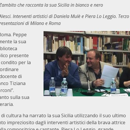
 Zambito che racconta la sua Sicilia in bianco e nero
esci. Interventi artistici di Daniela Mulè e Piera Lo Leggio. Terzo
resentazioni di Milano e Roma
e Roma. Peppe
mente la sua
iblioteca
blico presente
condito per la
oordinare
 docente di
anco Tiziana
rconi”.
nto sulla sua
eraria.
 cultura ha narrato la sua Sicilia utilizzando il suo ultimo
o impreziosito dagli interventi artistici della brava attrice
alla compositrice e cantante, Piera Lo Leggio, grande