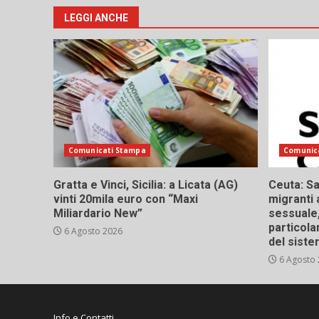
LEGGI ANCHE
Comunicati Stampa
Comunic
Gratta e Vinci, Sicilia: a Licata (AG)
Ceuta: Sa
vinti 20mila euro con “Maxi
migranti 
Miliardario New”
sessuale,
particola
6 Agosto 2026
del siste
6 Agosto
Info e Contatti