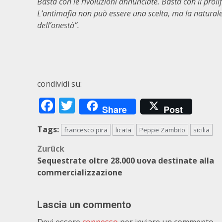
Basta con le rivoluzioni annunciate. Basta con il proli
L’antimafia non può essere una scelta, ma la naturale 
dell’onestà”.
condividi su:
Facebook
Twitter
Share
Post
Tags:
francesco pira
licata
Peppe Zambito
sicilia
Beitragsnavigation
Zurück
Sequestrate oltre 28.000 uova destinate alla
commercializzazione
Lascia un commento