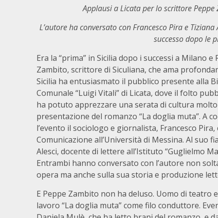
Applausi a Licata per lo scrittore Peppe
L’autore ha conversato con Francesco Pira e Tiziana Al
successo dopo le p
Era la “prima” in Sicilia dopo i successi a Milano 
Zambito, scrittore di Siculiana, che ama profonda
Sicilia ha entusiasmato il pubblico presente alla B
Comunale “Luigi Vitali” di Licata, dove il folto pub
ha potuto apprezzare una serata di cultura molto 
presentazione del romanzo “La doglia muta”. A c
l’evento il sociologo e giornalista, Francesco Pira,
Comunicazione all’Università di Messina. Al suo fi
Alesci, docente di lettere all’Istituto “Guglielmo Ma
Entrambi hanno conversato con l’autore non solta
opera ma anche sulla sua storia e produzione lett
E Peppe Zambito non ha deluso. Uomo di teatro e di
lavoro “La doglia muta” come filo conduttore. Event
Daniela Mulè, che ha letto brani del romanzo, e d