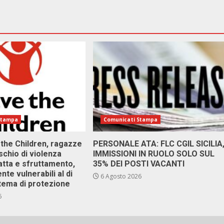
Stampa
Comunicati Stampa
 the Children, ragazze
PERSONALE ATA: FLC CGIL SICILIA
ischio di violenza
IMMISSIONI IN RUOLO SOLO SUL
atta e sfruttamento,
35% DEI POSTI VACANTI
nte vulnerabili al di
6 Agosto 2026
stema di protezione
6