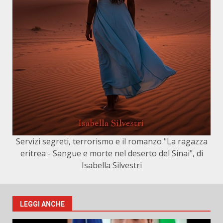
Servizi segreti, terrorismo e il romanzo "La ragazza
eritrea - Sangue e morte nel deserto del Sinai", di
Isabella Silvestri
LEGGI ANCHE