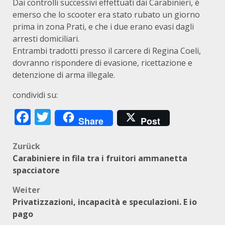
Dai controlli successivi effettuati dai Carabinieri, è
emerso che lo scooter era stato rubato un giorno
prima in zona Prati, e che i due erano evasi dagli
arresti domiciliari.
Entrambi tradotti presso il carcere di Regina Coeli,
dovranno rispondere di evasione, ricettazione e
detenzione di arma illegale.
condividi su:
Facebook
Twitter
Share
Post
Beitragsnavigation
Zurück
Carabiniere in fila tra i fruitori ammanetta
spacciatore
Weiter
Privatizzazioni, incapacità e speculazioni. E io
pago