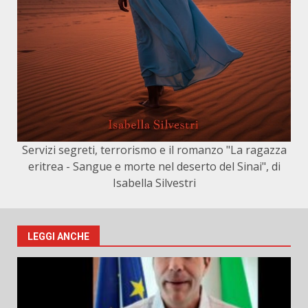
Servizi segreti, terrorismo e il romanzo "La ragazza
eritrea - Sangue e morte nel deserto del Sinai", di
Isabella Silvestri
LEGGI ANCHE