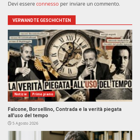
Devi essere
connesso
per inviare un commento.
VERWANDTE GESCHICHTEN
Notizie
Primo piano
Falcone, Borsellino, Contrada e la verità piegata
all’uso del tempo
5 Agosto 2026