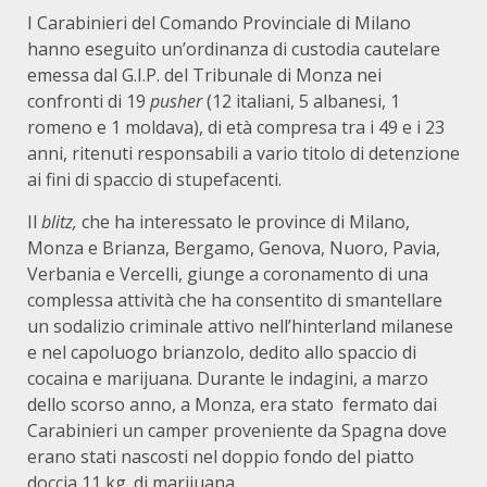
I Carabinieri del Comando Provinciale di Milano
hanno eseguito un’ordinanza di custodia cautelare
emessa dal G.I.P. del Tribunale di Monza nei
confronti di 19
pusher
(12 italiani, 5 albanesi, 1
romeno e 1 moldava), di età compresa tra i 49 e i 23
anni, ritenuti responsabili a vario titolo di detenzione
ai fini di spaccio di stupefacenti.
Il
blitz,
che ha interessato le province di Milano,
Monza e Brianza, Bergamo, Genova, Nuoro, Pavia,
Verbania e Vercelli, giunge a coronamento di una
complessa attività che ha consentito di smantellare
un sodalizio criminale attivo nell’hinterland milanese
e nel capoluogo brianzolo, dedito allo spaccio di
cocaina e marijuana. Durante le indagini, a marzo
dello scorso anno, a Monza, era stato fermato dai
Carabinieri un camper proveniente da Spagna dove
erano stati nascosti nel doppio fondo del piatto
doccia 11 kg. di marijuana.