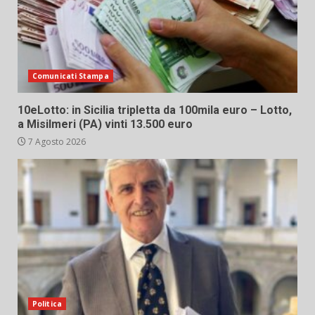
Comunicati Stampa
10eLotto: in Sicilia tripletta da 100mila euro – Lotto,
a Misilmeri (PA) vinti 13.500 euro
7 Agosto 2026
Politica