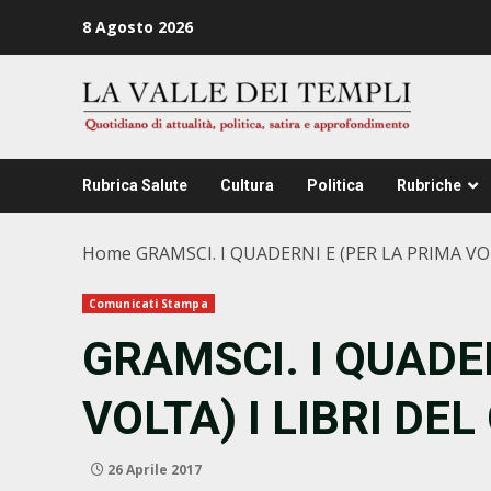
Zum
8 Agosto 2026
Inhalt
springen
Rubrica Salute
Cultura
Politica
Rubriche
Home
GRAMSCI. I QUADERNI E (PER LA PRIMA VO
Comunicati Stampa
GRAMSCI. I QUADE
VOLTA) I LIBRI DE
26 Aprile 2017