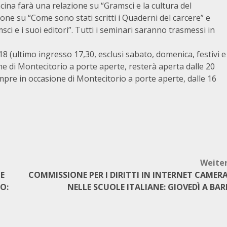
cina farà una relazione su “Gramsci e la cultura del
one su “Come sono stati scritti i Quaderni del carcere” e
msci e i suoi editori”. Tutti i seminari saranno trasmessi in
18 (ultimo ingresso 17,30, esclusi sabato, domenica, festivi e
e di Montecitorio a porte aperte, resterà aperta dalle 20
empre in occasione di Montecitorio a porte aperte, dalle 16
Weite
NE
COMMISSIONE PER I DIRITTI IN INTERNET CAMER
O:
NELLE SCUOLE ITALIANE: GIOVEDÌ A BAR