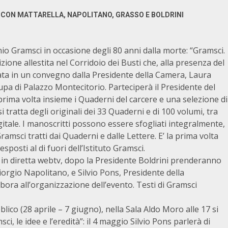
CON MATTARELLA, NAPOLITANO, GRASSO E BOLDRINI
o Gramsci in occasione degli 80 anni dalla morte: “Gramsci.
osizione allestita nel Corridoio dei Busti che, alla presenza del
ata in un convegno dalla Presidente della Camera, Laura
 Lupa di Palazzo Montecitorio. Parteciperà il Presidente del
rima volta insieme i Quaderni del carcere e una selezione di
 tratta degli originali dei 33 Quaderni e di 100 volumi, tra
digitale. I manoscritti possono essere sfogliati integralmente,
msci tratti dai Quaderni e dalle Lettere. E’ la prima volta
sposti al di fuori dell’Istituto Gramsci.
in diretta webtv, dopo la Presidente Boldrini prenderanno
iorgio Napolitano, e Silvio Pons, Presidente della
ora all’organizzazione dell’evento. Testi di Gramsci
lico (28 aprile – 7 giugno), nella Sala Aldo Moro alle 17 si
 le idee e l’eredità”: il 4 maggio Silvio Pons parlerà di