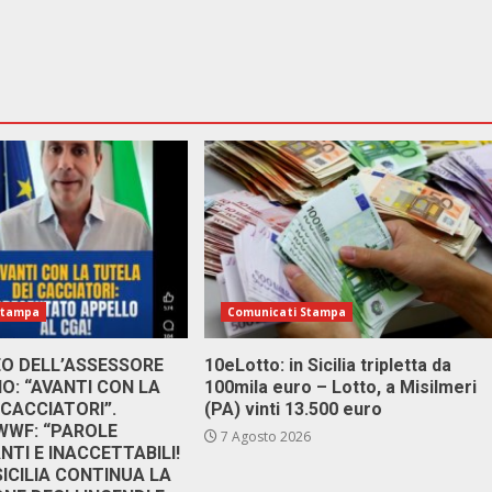
Stampa
Comunicati Stampa
DEO DELL’ASSESSORE
10eLotto: in Sicilia tripletta da
: “AVANTI CON LA
100mila euro – Lotto, a Misilmeri
 CACCIATORI”.
(PA) vinti 13.500 euro
 WWF: “PAROLE
7 Agosto 2026
TI E INACCETTABILI!
SICILIA CONTINUA LA