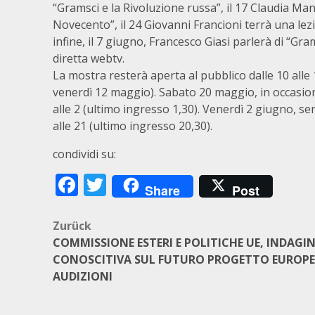
“Gramsci e la Rivoluzione russa”, il 17 Claudia Man
Novecento”, il 24 Giovanni Francioni terrà una lezi
infine, il 7 giugno, Francesco Giasi parlerà di “Gra
diretta webtv.
La mostra resterà aperta al pubblico dalle 10 alle 
venerdì 12 maggio). Sabato 20 maggio, in occasion
alle 2 (ultimo ingresso 1,30). Venerdì 2 giugno, s
alle 21 (ultimo ingresso 20,30).
condividi su:
Facebook
Twitter
Share
Post
Beitragsnavigation
Zurück
COMMISSIONE ESTERI E POLITICHE UE, INDAGI
CONOSCITIVA SUL FUTURO PROGETTO EUROPE
AUDIZIONI