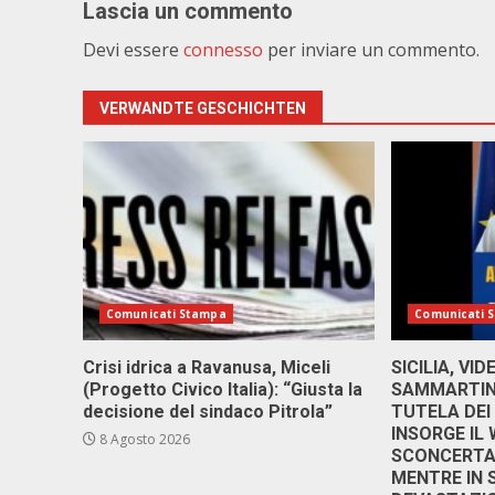
Lascia un commento
Devi essere
connesso
per inviare un commento.
VERWANDTE GESCHICHTEN
Comunicati Stampa
Comunicati 
Crisi idrica a Ravanusa, Miceli
SICILIA, VI
(Progetto Civico Italia): “Giusta la
SAMMARTINO
decisione del sindaco Pitrola”
TUTELA DEI
INSORGE IL
8 Agosto 2026
SCONCERTAN
MENTRE IN 