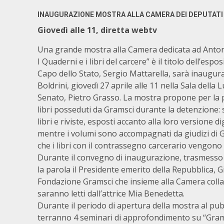
INAUGURAZIONE MOSTRA ALLA CAMERA DEI DEPUTATI 
Giovedì alle 11, diretta webtv
Una grande mostra alla Camera dedicata ad Antoni
I Quaderni e i libri del carcere” è il titolo dell’esp
Capo dello Stato, Sergio Mattarella, sarà inaugur
Boldrini, giovedì 27 aprile alle 11 nella Sala della
Senato, Pietro Grasso. La mostra propone per la p
libri posseduti da Gramsci durante la detenzione: si
libri e riviste, esposti accanto alla loro versione 
mentre i volumi sono accompagnati da giudizi di Gra
che i libri con il contrassegno carcerario vengono e
Durante il convegno di inaugurazione, trasmesso 
la parola il Presidente emerito della Repubblica, G
Fondazione Gramsci che insieme alla Camera collab
saranno letti dall’attrice Mia Benedetta.
Durante il periodo di apertura della mostra al pubb
terranno 4 seminari di approfondimento su “Gramsci,