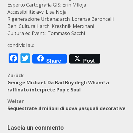
Esperto Cartografia GIS: Erin Mlloja
Accessibilità: avv. Lisa Noja
Rigenerazione Urbana: arch. Lorenza Baroncelli
Beni Culturali: arch. Kreshnik Merxhani
Cultura ed Eventi: Tommaso Sacchi
condividi su:
Facebook
Twitter
Share
Post
Beitragsnavigation
Zurück
George Michael. Da Bad Boy degli Wham! a
raffinato interprete Pop e Soul
Weiter
Sequestrate 4 milioni di uova pasquali decorative
Lascia un commento