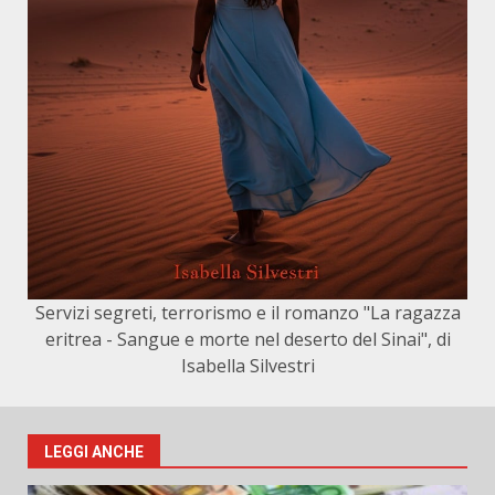
Servizi segreti, terrorismo e il romanzo "La ragazza
eritrea - Sangue e morte nel deserto del Sinai", di
Isabella Silvestri
LEGGI ANCHE