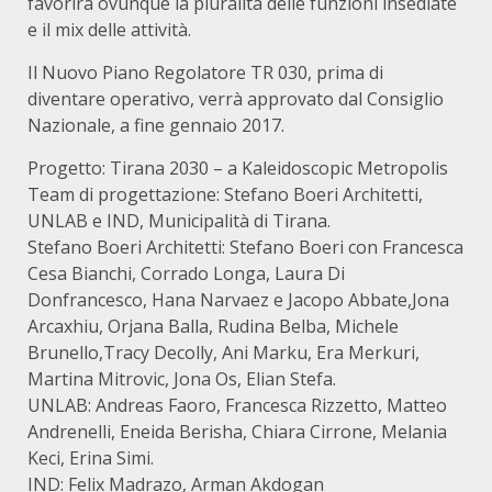
favorirà ovunque la pluralità delle funzioni insediate
e il mix delle attività.
Il Nuovo Piano Regolatore TR 030, prima di
diventare operativo, verrà approvato dal Consiglio
Nazionale, a fine gennaio 2017.
Progetto: Tirana 2030 – a Kaleidoscopic Metropolis
Team di progettazione: Stefano Boeri Architetti,
UNLAB e IND, Municipalità di Tirana.
Stefano Boeri Architetti: Stefano Boeri con Francesca
Cesa Bianchi, Corrado Longa, Laura Di
Donfrancesco, Hana Narvaez e Jacopo Abbate,Jona
Arcaxhiu, Orjana Balla, Rudina Belba, Michele
Brunello,Tracy Decolly, Ani Marku, Era Merkuri,
Martina Mitrovic, Jona Os, Elian Stefa.
UNLAB: Andreas Faoro, Francesca Rizzetto, Matteo
Andrenelli, Eneida Berisha, Chiara Cirrone, Melania
Keci, Erina Simi.
IND: Felix Madrazo, Arman Akdogan