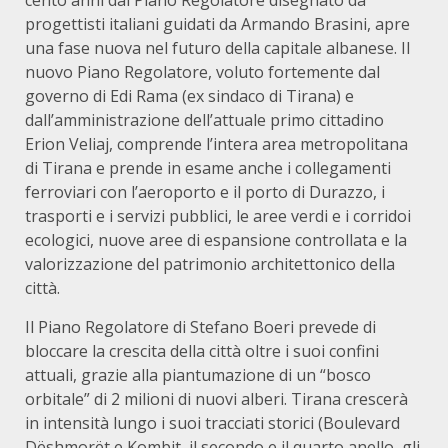
cento anni dal Piano Regolatore disegnato da
progettisti italiani guidati da Armando Brasini, apre
una fase nuova nel futuro della capitale albanese. Il
nuovo Piano Regolatore, voluto fortemente dal
governo di Edi Rama (ex sindaco di Tirana) e
dall’amministrazione dell’attuale primo cittadino
Erion Veliaj, comprende l’intera area metropolitana
di Tirana e prende in esame anche i collegamenti
ferroviari con l’aeroporto e il porto di Durazzo, i
trasporti e i servizi pubblici, le aree verdi e i corridoi
ecologici, nuove aree di espansione controllata e la
valorizzazione del patrimonio architettonico della
città.
Il Piano Regolatore di Stefano Boeri prevede di
bloccare la crescita della città oltre i suoi confini
attuali, grazie alla piantumazione di un “bosco
orbitale” di 2 milioni di nuovi alberi. Tirana crescerà
in intensità lungo i suoi tracciati storici (Boulevard
Dëshmorët e Kombit, il secondo e il quarto anello, gli