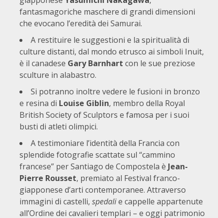
giapponese
Yasumichi Nakagawa
,
fantasmagoriche maschere di grandi dimensioni
che evocano l’eredità dei Samurai.
A restituire le suggestioni e la spiritualità di
culture distanti, dal mondo etrusco ai simboli Inuit,
è il canadese
Gary Barnhart
con le sue preziose
sculture in alabastro.
Si potranno inoltre vedere le fusioni in bronzo
e resina di
Louise Giblin
, membro della Royal
British Society of Sculptors e famosa per i suoi
busti di atleti olimpici.
A testimoniare l’identità della Francia con
splendide fotografie scattate sul “cammino
francese” per Santiago de Compostela è
Jean-
Pierre Rousset
, premiato al Festival franco-
giapponese d’arti contemporanee. Attraverso
immagini di castelli,
spedali
e cappelle appartenute
all’Ordine dei cavalieri templari – e oggi patrimonio