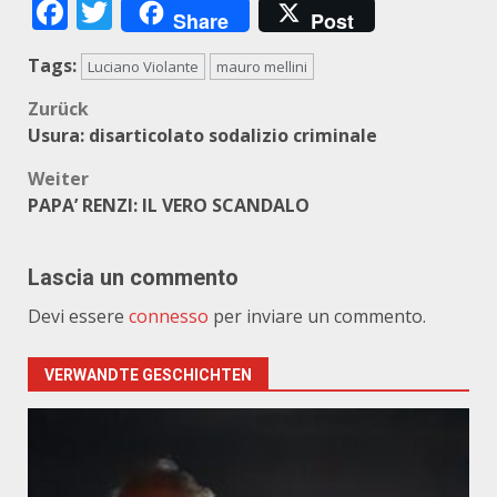
Facebook
Twitter
Share
Post
Tags:
Luciano Violante
mauro mellini
Beitragsnavigation
Zurück
Usura: disarticolato sodalizio criminale
Weiter
PAPA’ RENZI: IL VERO SCANDALO
Lascia un commento
Devi essere
connesso
per inviare un commento.
VERWANDTE GESCHICHTEN