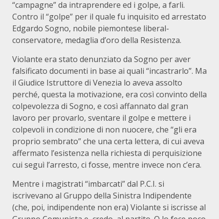
“campagne” da intraprendere ed i golpe, a farli.
Contro il “golpe” per il quale fu inquisito ed arrestato
Edgardo Sogno, nobile piemontese liberal-
conservatore, medaglia d’oro della Resistenza.
Violante era stato denunziato da Sogno per aver
falsificato documenti in base ai quali “incastrarlo”. Ma
il Giudice Istruttore di Venezia lo aveva assolto
perché, questa la motivazione, era così convinto della
colpevolezza di Sogno, e così affannato dal gran
lavoro per provarlo, sventare il golpe e mettere i
colpevoli in condizione di non nuocere, che “gli era
proprio sembrato” che una certa lettera, di cui aveva
affermato l’esistenza nella richiesta di perquisizione
cui seguì l’arresto, ci fosse, mentre invece non c’era.
Mentre i magistrati “imbarcati” dal P.C.I. si
iscrivevano al Gruppo della Sinistra Indipendente
(che, poi, indipendente non era) Violante si iscrisse al