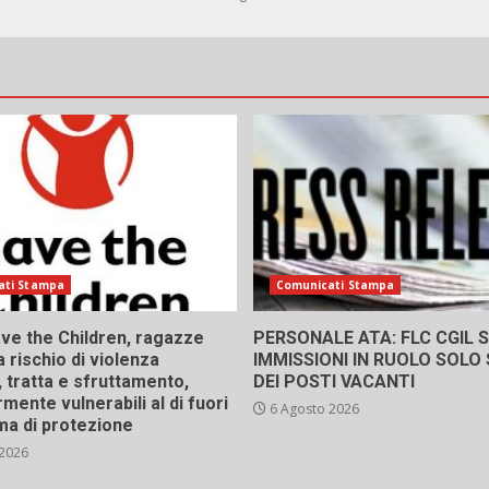
ati Stampa
Comunicati Stampa
ve the Children, ragazze
PERSONALE ATA: FLC CGIL SI
a rischio di violenza
IMMISSIONI IN RUOLO SOLO
 tratta e sfruttamento,
DEI POSTI VACANTI
rmente vulnerabili al di fuori
6 Agosto 2026
ma di protezione
 2026