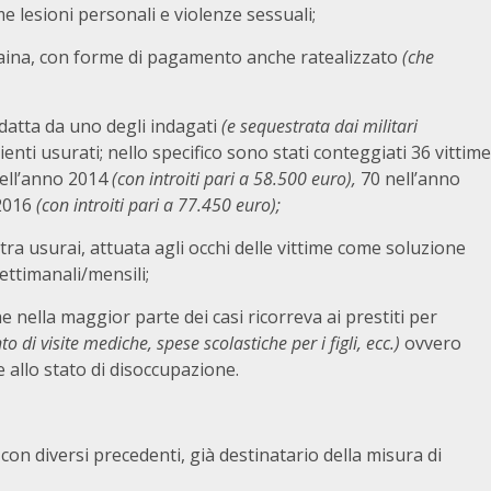
e lesioni personali e violenze sessuali;
caina, con forme di pagamento anche ratealizzato
(che
edatta da uno degli indagati
(e sequestrata dai militari
ienti usurati; nello specifico sono stati conteggiati 36 vittime
nell’anno 2014
(con introiti pari a 58.500 euro),
70 nell’anno
 2016
(con introiti pari a 77.450 euro);
tra usurai, attuata agli occhi delle vittime come soluzione
ettimanali/mensili;
 nella maggior parte dei casi ricorreva ai prestiti per
 di visite mediche, spese scolastiche per i figli, ecc.)
ovvero
 allo stato di disoccupazione.
, con diversi precedenti, già destinatario della misura di