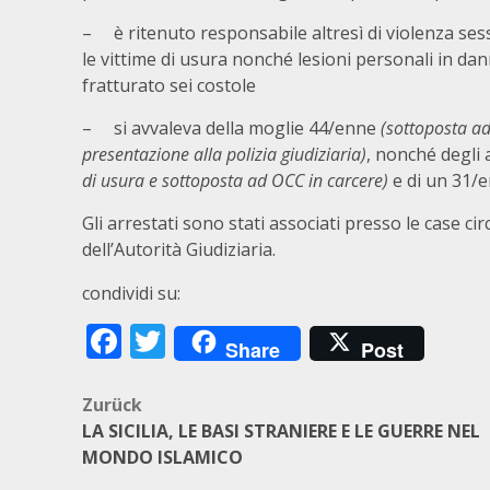
– è ritenuto responsabile altresì di violenza ses
le vittime di usura nonché lesioni personali in d
fratturato sei costole
– si avvaleva della moglie 44/enne
(sottoposta a
presentazione alla polizia giudiziaria)
, nonché degli
di usura e sottoposta ad OCC in carcere)
e di un 31/
Gli arrestati sono stati associati presso le case ci
dell’Autorità Giudiziaria.
condividi su:
Facebook
Twitter
Share
Post
Beitragsnavigation
Zurück
LA SICILIA, LE BASI STRANIERE E LE GUERRE NEL
MONDO ISLAMICO