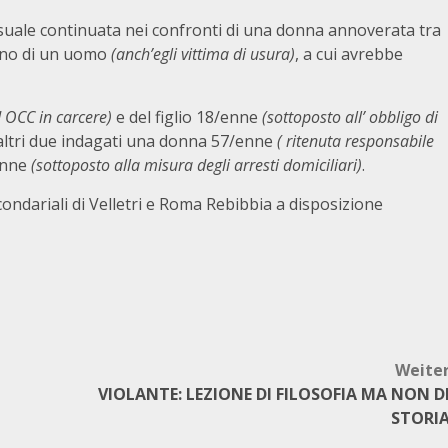
suale continuata nei confronti di una donna annoverata tra
anno di un uomo
(anch’egli vittima di usura)
, a cui avrebbe
d OCC in carcere)
e del figlio 18/enne
(sottoposto all’ obbligo di
 altri due indagati una donna 57/enne
( ritenuta responsabile
enne
(sottoposto alla misura degli arresti domiciliari)
.
rcondariali di Velletri e Roma Rebibbia a disposizione
Weite
VIOLANTE: LEZIONE DI FILOSOFIA MA NON D
STORI