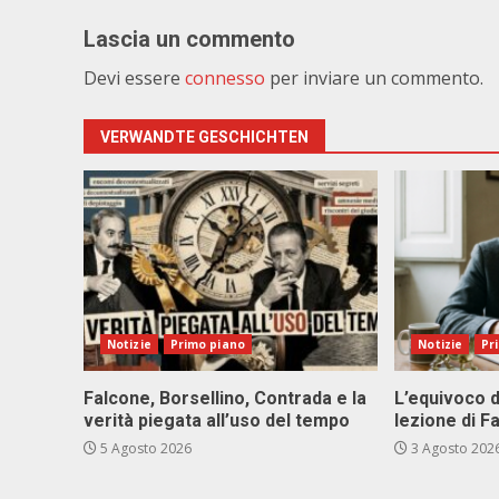
Lascia un commento
Devi essere
connesso
per inviare un commento.
VERWANDTE GESCHICHTEN
Notizie
Primo piano
Notizie
Pr
Falcone, Borsellino, Contrada e la
L’equivoco d
verità piegata all’uso del tempo
lezione di F
5 Agosto 2026
3 Agosto 202