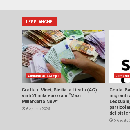
LEGGI ANCHE
Comunicati Stampa
Comunic
Gratta e Vinci, Sicilia: a Licata (AG)
Ceuta: Sa
vinti 20mila euro con “Maxi
migranti 
Miliardario New”
sessuale,
particola
6 Agosto 2026
del siste
6 Agosto