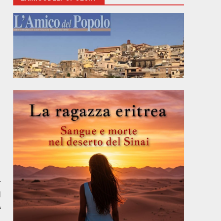
r
I
A