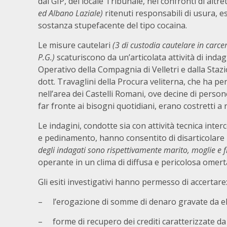
dal GIP, del locale Tribunale, nei confronti di altre
ed Albano Laziale)
ritenuti responsabili di usura, e
sostanza stupefacente del tipo cocaina.
Le misure cautelari
(3 di custodia cautelare in carcer
P.G.)
scaturiscono da un’articolata attività di in
Operativo della Compagnia di Velletri e dalla Stazi
dott. Travaglini della Procura veliterna, che ha p
nell’area dei Castelli Romani, ove decine di perso
far fronte ai bisogni quotidiani, erano costretti a r
Le indagini, condotte sia con attività tecnica int
e pedinamento, hanno consentito di disarticolare un
degli indagati sono rispettivamente marito, moglie e f
operante in un clima di diffusa e pericolosa omert
Gli esiti investigativi hanno permesso di accertare
– l’erogazione di somme di denaro gravate da ele
– forme di recupero dei crediti caratterizzate da 