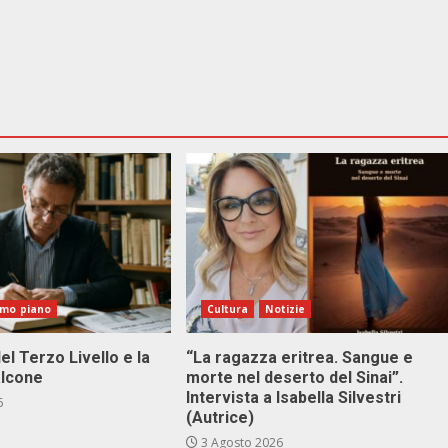
imo piano
Cultura
Notizie
el Terzo Livello e la
“La ragazza eritrea. Sangue e
alcone
morte nel deserto del Sinai”.
Intervista a Isabella Silvestri
6
(Autrice)
3 Agosto 2026