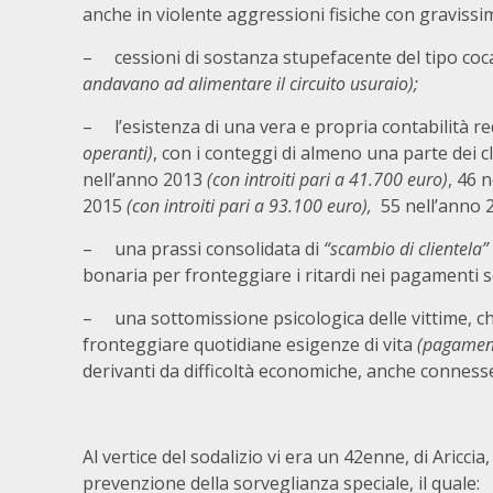
anche in violente aggressioni fisiche con gravissim
– cessioni di sostanza stupefacente del tipo co
andavano ad alimentare il circuito usuraio);
– l’esistenza di una vera e propria contabilità r
operanti)
, con i conteggi di almeno una parte dei cl
nell’anno 2013
(con introiti pari a 41.700 euro)
, 46 
2015
(con introiti pari a 93.100 euro),
55 nell’anno
– una prassi consolidata di
“scambio di clientela”
bonaria per fronteggiare i ritardi nei pagamenti s
– una sottomissione psicologica delle vittime, che
fronteggiare quotidiane esigenze di vita
(pagamento
derivanti da difficoltà economiche, anche connesse
Al vertice del sodalizio vi era un 42enne, di Ariccia
prevenzione della sorveglianza speciale, il quale: