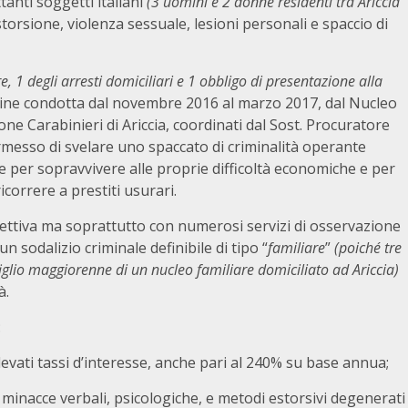
ttanti soggetti italiani
(3 uomini e 2 donne residenti tra Ariccia
storsione, violenza sessuale, lesioni personali e spaccio di
e, 1 degli arresti domiciliari e 1 obbligo di presentazione alla
dagine condotta dal novembre 2016 al marzo 2017, dal Nucleo
one Carabinieri di Ariccia, coordinati dal Sost. Procuratore
ermesso di svelare uno spaccato di criminalità operante
ne per sopravvivere alle proprie difficoltà economiche e per
icorrere a prestiti usurari.
ercettiva ma soprattutto con numerosi servizi di osservazione
 sodalizio criminale definibile di tipo “
familiare
”
(poiché tre
iglio maggiorenne di un nucleo familiare domiciliato ad Ariccia)
à.
:
vati tassi d’interesse, anche pari al 240% su base annua;
minacce verbali, psicologiche, e metodi estorsivi degenerati