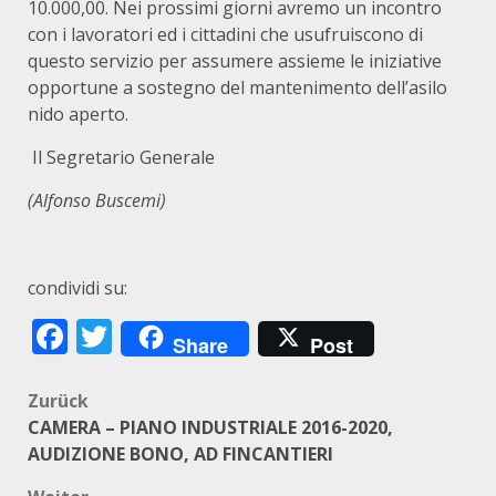
10.000,00. Nei prossimi giorni avremo un incontro
con i lavoratori ed i cittadini che usufruiscono di
questo servizio per assumere assieme le iniziative
opportune a sostegno del mantenimento dell’asilo
nido aperto.
Il Segretario Generale
(Alfonso Buscemi)
condividi su:
Facebook
Twitter
Share
Post
Beitragsnavigation
Zurück
CAMERA – PIANO INDUSTRIALE 2016-2020,
AUDIZIONE BONO, AD FINCANTIERI