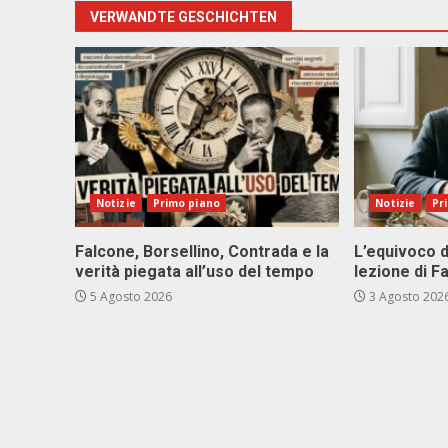
VERWANDTE GESCHICHTEN
Notizie
Primo piano
Notizie
Pr
Falcone, Borsellino, Contrada e la
L’equivoco d
verità piegata all’uso del tempo
lezione di F
5 Agosto 2026
3 Agosto 202