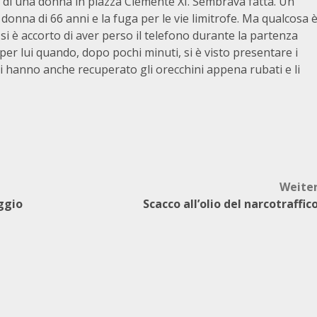
i di una donna in piazza Clemente XI. Sembrava fatta. Un
donna di 66 anni e la fuga per le vie limitrofe. Ma qualcosa 
i è accorto di aver perso il telefono durante la partenza
er lui quando, dopo pochi minuti, si è visto presentare i
ri hanno anche recuperato gli orecchini appena rubati e li
Weite
ggio
Scacco all’olio del narcotraffic