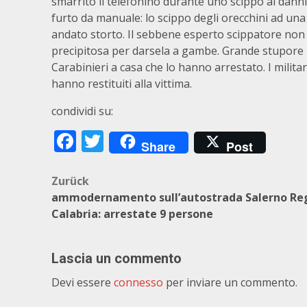
smarrito il telefonino durante uno scippo ai dann
furto da manuale: lo scippo degli orecchini ad una 
andato storto. Il sebbene esperto scippatore non s
precipitosa per darsela a gambe. Grande stupore p
Carabinieri a casa che lo hanno arrestato. I milita
hanno restituiti alla vittima.
condividi su:
Facebook
Twitter
Share
Post
Beitragsnavigation
Zurück
ammodernamento sull’autostrada Salerno Re
Calabria: arrestate 9 persone
Lascia un commento
Devi essere
connesso
per inviare un commento.