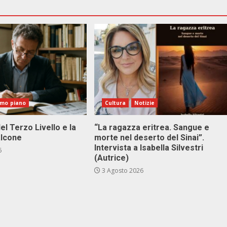
imo piano
Cultura
Notizie
el Terzo Livello e la
“La ragazza eritrea. Sangue e
alcone
morte nel deserto del Sinai”.
Intervista a Isabella Silvestri
6
(Autrice)
3 Agosto 2026