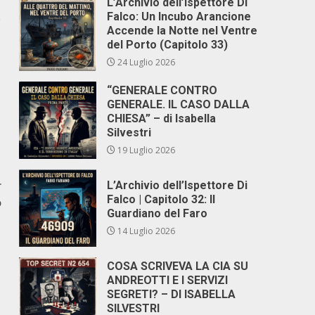
L’Archivio dell’Ispettore Di
Falco: Un Incubo Arancione
è
Accende la Notte nel Ventre
del Porto (Capitolo 33)
24 Luglio 2026
“GENERALE CONTRO
GENERALE. IL CASO DALLA
CHIESA” – di Isabella
Silvestri
19 Luglio 2026
r
L’Archivio dell’Ispettore Di
Falco | Capitolo 32: Il
o
Guardiano del Faro
14 Luglio 2026
COSA SCRIVEVA LA CIA SU
ANDREOTTI E I SERVIZI
SEGRETI? – DI ISABELLA
SILVESTRI