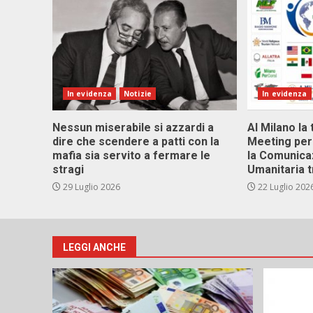
In evidenza
Notizie
In evidenza
Nessun miserabile si azzardi a
Al Milano la 
dire che scendere a patti con la
Meeting per 
mafia sia servito a fermare le
la Comunica
stragi
Umanitaria t
29 Luglio 2026
22 Luglio 202
LEGGI ANCHE