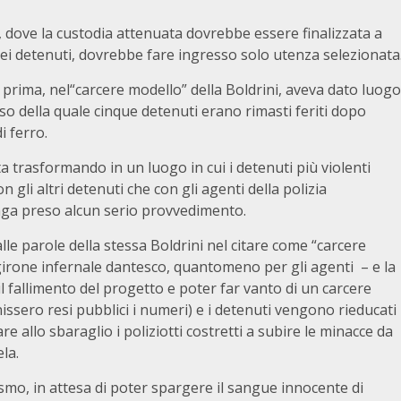
e, dove la custodia attenuata dovrebbe essere finalizzata a
dei detenuti, dovrebbe fare ingresso solo utenza selezionata
prima, nel“carcere modello” della Boldrini, aveva dato luogo
so della quale cinque detenuti erano rimasti feriti dopo
i ferro.
ta trasformando in un luogo in cui i detenuti più violenti
 gli altri detenuti che con gli agenti della polizia
nga preso alcun serio provvedimento.
alle parole della stessa Boldrini nel citare come “carcere
rone infernale dantesco, quantomeno per gli agenti – e la
il fallimento del progetto e poter far vanto di un carcere
issero resi pubblici i numeri) e i detenuti vengono rieducati
 allo sbaraglio i poliziotti costretti a subire le minacce da
la.
vismo, in attesa di poter spargere il sangue innocente di