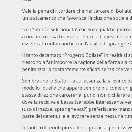
Vale la pena di ricordare che nel carcere di Bollat
un trattamento che favorisca l’inclusione sociale 
Una “utenza selezionata” che solo qualche giorno 
a una maxi rissa tra marocchini e albanesi, nel cor
essersi affrontati anche con l’ausilio di spranghe d
Il tanto decantato “Progetto Bollate” in realtà si s
riescono a far imporre la ragione della forza sia con
penitenziaria costantemente sfidati senza che ve
Sembra che lo Stato – la cui assenza la si evince d
modello” quello che appare sempre più come un gi
stessa direzione carceraria, pur di non dichiarare 
dove la recidiva è bassa (sarebbe interessante ven
(uso di mazze, spranghe ecc?) preferiscano mandare
parte dei detenuti e a lavorare senza nessuna tute
Intanto i detenuti più violenti, grazie al permissi