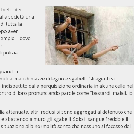
chiello dei
 alla società una
di tutta la
dopo aver
 esempio – dove
ono
i polizia
 quando i
nuti armati di mazze di legno e sgabelli. Gli agenti si
ndispettito dalla perquisizione ordinaria in alcune celle nel
contro di loro pronunciando parole come “bastardi, maiali, io
ia attenuata, altri reclusi si sono aggregati al detenuto che
e sbattendo a muro gli sgabelli. Solo il sangue freddo e il
a situazione alla normalità senza che nessuno si facesse del