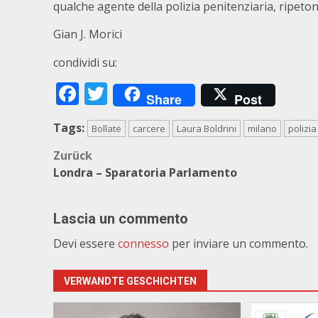
qualche agente della polizia penitenziaria, ripet
Gian J. Morici
condividi su:
Facebook
Twitter
Share
Post
Tags:
Bollate
carcere
Laura Boldrini
milano
polizia
Beitragsnavigation
Zurück
Londra – Sparatoria Parlamento
Lascia un commento
Devi essere
connesso
per inviare un commento.
VERWANDTE GESCHICHTEN