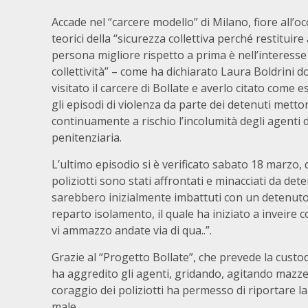
Accade nel “carcere modello” di Milano, fiore all’oc
teorici della “sicurezza collettiva perché restituire
persona migliore rispetto a prima è nell’interesse 
collettività” – come ha dichiarato Laura Boldrini 
visitato il carcere di Bollate e averlo citato come
gli episodi di violenza da parte dei detenuti mett
continuamente a rischio l’incolumità degli agenti d
penitenziaria.
L’ultimo episodio si è verificato sabato 18 marzo,
poliziotti sono stati affrontati e minacciati da dete
sarebbero inizialmente imbattuti con un detenuto i
reparto isolamento, il quale ha iniziato a inveire 
vi ammazzo andate via di qua..”.
Grazie al “Progetto Bollate”, che prevede la custod
ha aggredito gli agenti, gridando, agitando mazze 
coraggio dei poliziotti ha permesso di riportare l
male.