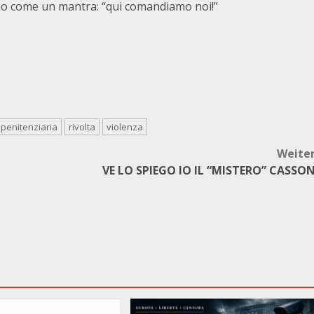
ono come un mantra: “qui comandiamo noi!”
 penitenziaria
rivolta
violenza
Weite
VE LO SPIEGO IO IL “MISTERO” CASSO