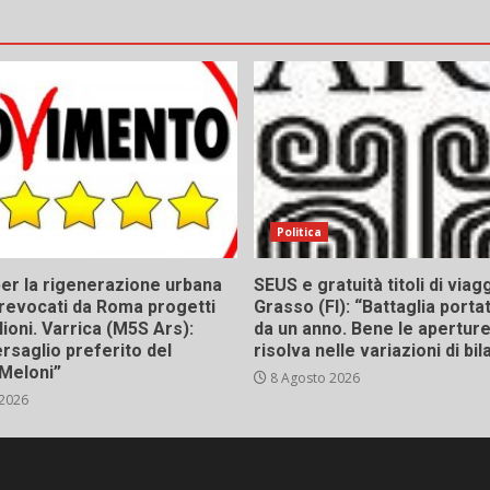
Politica
er la rigenerazione urbana
SEUS e gratuità titoli di viagg
a, revocati da Roma progetti
Grasso (FI): “Battaglia porta
lioni. Varrica (M5S Ars):
da un anno. Bene le aperture,
bersaglio preferito del
risolva nelle variazioni di bil
Meloni”
8 Agosto 2026
 2026