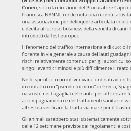
(N.I.P.A.F.) del Comando Gruppo Carabinieri Fo
Cuneo
, sotto la direzione del Procuratore Capo d
Francesca NANNI, rende nota una recente attività
una associazione per delinquere articolata in più r
e dedita al lucroso business della vendita di cani 
introdotti dall’est europeo.
Il fenomeno del traffico internazionale di cuccioli 
fiorente in via generale a causa dei lauti guadagni 
rischi relativamente contenuti per gli autori cui 
singoli eventi criminosi e più difficilmente il reato a
Nello specifico i cuccioli venivano ordinati ad un 
in contatto con “pseudo fornitori” in Grecia, Spag
nascoste nei bagagliai delle auto per affrontare l
accompagnamento e dei trattamenti sanitari e vacc
altresì da verificare la tratta via mare per il trasfe
Gli animali sarebbero stati sistematicamente sottra
delle 12 settimane previste dai regolamenti e così 