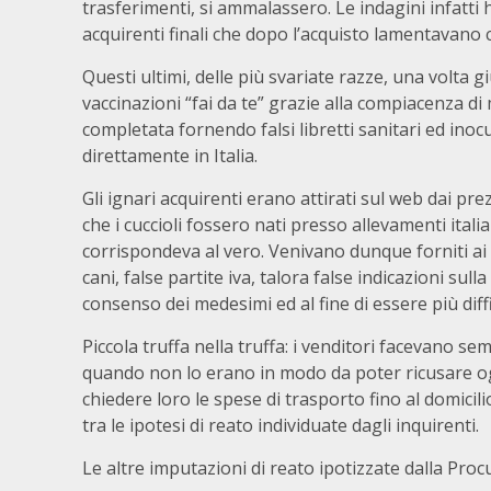
trasferimenti, si ammalassero. Le indagini infatti 
acquirenti finali che dopo l’acquisto lamentavano ca
Questi ultimi, delle più svariate razze, una volta 
vaccinazioni “fai da te” grazie alla compiacenza di m
completata fornendo falsi libretti sanitari ed inoc
direttamente in Italia.
Gli ignari acquirenti erano attirati sul web dai pre
che i cuccioli fossero nati presso allevamenti ital
corrispondeva al vero. Venivano dunque forniti ai 
cani, false partite iva, talora false indicazioni sull
consenso dei medesimi ed al fine di essere più diffi
Piccola truffa nella truffa: i venditori facevano s
quando non lo erano in modo da poter ricusare ogni
chiedere loro le spese di trasporto fino al domicil
tra le ipotesi di reato individuate dagli inquirenti.
Le altre imputazioni di reato ipotizzate dalla Proc