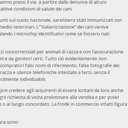
hanno preso il via a partire dalle denunce di alcuni
ttive condizioni di salute dei cani.
giunti sul suolo nazionale, sarebbero stati immunizzati con
edici veterinari. L’”italianizzazione” dei cani veniva
ulando i microchip identificativi come se fossero nati
zzi concorrenziali per animali di razza e con l’assicurazione
iani e da genitori certi. Tutto ciò evidentemente non
compratori falsi nomi di riferimento, false fotografie dei
a razza e utenze telefoniche intestate a terzi, senza il
cilmente individuabili.
empre credere agli acquirenti di essere lontani da loro anche
 richiesta di visita preliminare alla vendita e per poter
io o al luogo concordato. La frode in commercio infatti figura
ura sono: