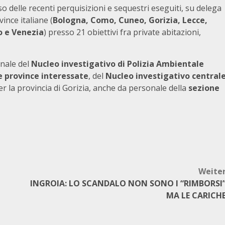
rso delle recenti perquisizioni e sequestri eseguiti, su delega
nce italiane (
Bologna, Como, Cuneo, Gorizia, Lecce,
o e Venezia
) presso 21 obiettivi fra private abitazioni,
onale del
Nucleo investigativo di Polizia Ambientale
le province interessate
, del
Nucleo investigativo central
er la provincia di Gorizia, anche da personale della
sezione
Weite
INGROIA: LO SCANDALO NON SONO I “RIMBORSI
MA LE CARICH