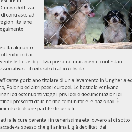
restale di
i Cuneo dott.ssa
 di contrasto ad
egioni italiane
illegalmente
risulta alquanto
ottenibili ed ai
sovente le forze di polizia possono unicamente contestare
ssociativo o il reiterato traffico illecito.
trafficante goriziano titolare di un allevamento in Ungheria e
na, Polonia ed altri paesi europei. Le bestiole venivano
unghi ed estenuanti viaggi, privi delle documentazioni di
inali prescritti dalle norme comunitarie e nazionali. È
rimento di alcune partite di cuccioli.
tti alle cure parentali in tenerissima età, ovvero al di sotto
accadeva spesso che gli animali, già debilitati dai