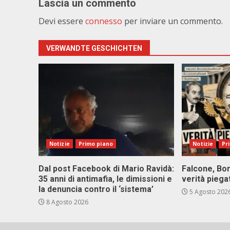
Lascia un commento
Devi essere
connesso
per inviare un commento.
VERWANDTE GESCHICHTEN
Notizie
Primo piano
Notizie
Pr
Dal post Facebook di Mario Ravidà:
Falcone, Bor
35 anni di antimafia, le dimissioni e
verità piega
la denuncia contro il ‘sistema’
5 Agosto 202
8 Agosto 2026