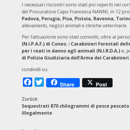
I necessari riscontri sono stati poi reperiti nel co
del Procuratore Capo Francesca NANNI, in 12 provi
Padova, Perugia, Pisa, Pistoia, Ravenna, Torin
allevamenti, negozi animali e cliniche veterinarie.
Per l’attuazione sono stati coinvolti, oltre al pers
(N.I.P.A.F.) di Cuneo
, i
Carabinieri Forestali del
per i reati in danno agli animali (N.I.R.D.A.)
e, p
di Polizia Giudiziaria dell’Arma dei Carabinieri
.
condividi su:
Facebook
Twitter
Share
Post
Beitragsnavigation
Zurück
Sequestrati 870 chilogrammi di pesce pescato
illegalmente