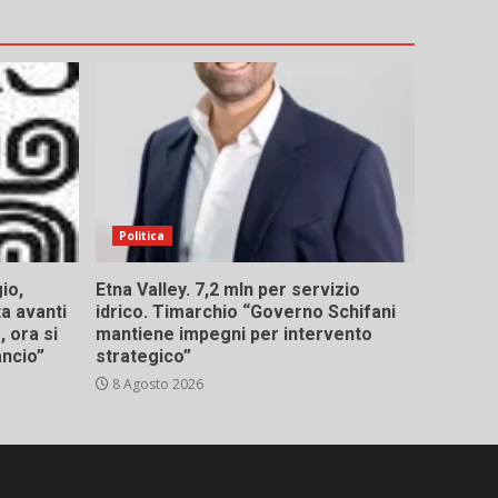
Politica
io,
Etna Valley. 7,2 mln per servizio
ta avanti
idrico. Timarchio “Governo Schifani
 ora si
mantiene impegni per intervento
ancio”
strategico”
8 Agosto 2026