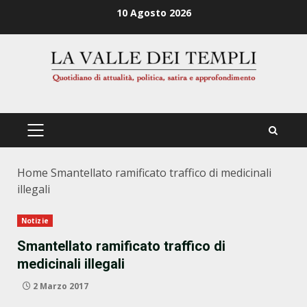
Zum
10 Agosto 2026
Inhalt
springen
PRIMÄRES
MENÜ
Home
Smantellato ramificato traffico di medicinali
illegali
Notizie
Smantellato ramificato traffico di
medicinali illegali
2 Marzo 2017