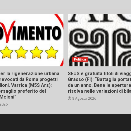
Politica
er la rigenerazione urbana
SEUS e gratuità titoli di viagg
a, revocati da Roma progetti
Grasso (FI): “Battaglia porta
lioni. Varrica (M5S Ars):
da un anno. Bene le aperture,
bersaglio preferito del
risolva nelle variazioni di bil
Meloni”
8 Agosto 2026
 2026