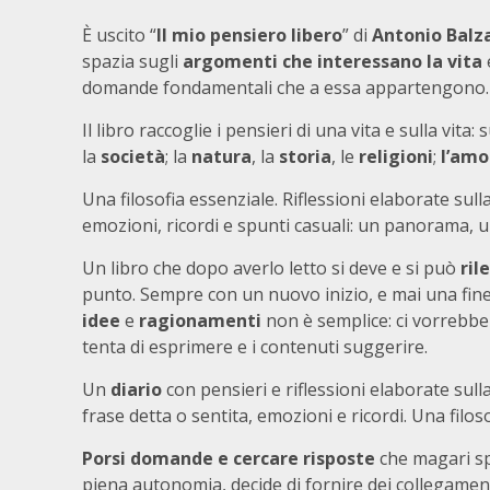
È uscito “
Il mio pensiero libero
” di
Antonio Balz
spazia sugli
argomenti che interessano la vita
domande fondamentali che a essa appartengono.
Il libro raccoglie i pensieri di una vita e sulla vita: 
la
società
; la
natura
, la
storia
, le
religioni
;
l’amo
Una filosofia essenziale. Riflessioni elaborate sull
emozioni, ricordi e spunti casuali: un panorama, u
Un libro che dopo averlo letto si deve e si può
ril
punto. Sempre con un nuovo inizio, e mai una fine
idee
e
ragionamenti
non è semplice: ci vorrebbe
tenta di esprimere e i contenuti suggerire.
Un
diario
con pensieri e riflessioni elaborate sul
frase detta o sentita, emozioni e ricordi. Una filos
Porsi domande e cercare risposte
che magari spu
piena autonomia, decide di fornire dei collegament