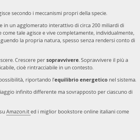
isce secondo i meccanismi propri della specie.
ie in un agglomerato interattivo di circa 200 miliardi di
 e come tale agisce e vive completamente, individualmente,
eguendo la propria natura, spesso senza rendersi conto di
escere. Crescere per
sopravvivere
. Sopravvivere il più a
abile, cioè rintracciabile in un contesto.
ssibilità, riportando l’
equilibrio energetico
nel sistema.
viaggio infinito differente ma sovrapposto per ciascuno di
 su
Amazon.it
ed i miglior bookstore online italiani come