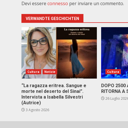
Devi essere
connesso
per inviare un commento.
VERWANDTE GESCHICHTEN
Cultura
Notizie
Cultura
“La ragazza eritrea. Sangue e
DOPO 2500
morte nel deserto del Sinai”.
RITORNA A 
Intervista a Isabella Silvestri
26 Luglio 202
(Autrice)
3 Agosto 2026