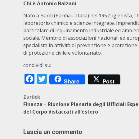
Chi è Antonio Balzani
Nato a Bardi (Parma – Italia) nel 1952; igienista, 
laboratorio chimico e scienze integrate. Imprendi
particolare di inquinamento industriale ed ambienta
sociale. Membro di associazioni nazionali ed euro
specialista in attività di prevenzione e protezion
di protezione civile e volontariato.
condividi su:
Facebook
Twitter
Share
Post
Beitragsnavigation
Zurück
Finanza – Riunione Plenaria degli Ufficiali Espe
del Corpo distaccati all’estero
Lascia un commento