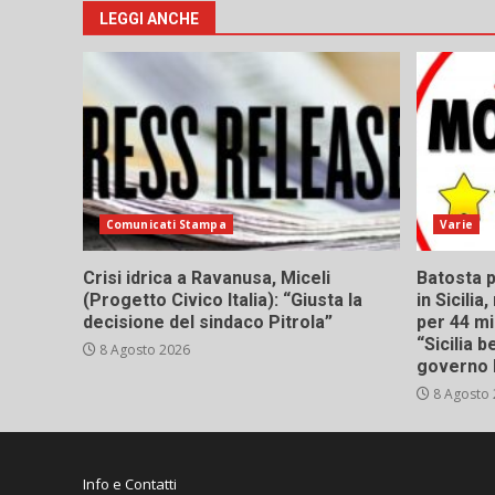
LEGGI ANCHE
Comunicati Stampa
Varie
Crisi idrica a Ravanusa, Miceli
Batosta p
(Progetto Civico Italia): “Giusta la
in Sicili
decisione del sindaco Pitrola”
per 44 mi
“Sicilia 
8 Agosto 2026
governo 
8 Agosto
Info e Contatti