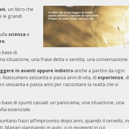
ani
, un libro che
e le grandi
sulla
scienza
e
re
.
a base di
na situazione, una frase detta o sentita, una conversazione.
eggere in avanti oppure indietro
anche a partire da ogni
. Riassumere sessanta e passa anni di vita, di
esperienze
, d
ro sessanta e passa anni per raccontare la realtà che si
la base di spunti casuali: un panorama, una situazione, una
ofia essenziale.
ntano fuori all’improvviso dopo anni, quando il cervello, in
i. Magari viaggiando in auto, o in momenti in cui