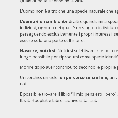
Quale dunque il senso della vita?
L’uomo non è altro che una specie naturale che ag
L’uomo è un simbionte
di altre quindicimila spec
individui, ognuno dei quali è un singolo individuo
perseguendo esclusivamente i propri interessi, s
essere solo una parte dell’intero.
Nascere, nutrirsi.
Nutrirsi selettivamente per cr
lungo possibile per riprodursi come specie identific
Morire dopo aver contribuito secondo le proprie po
Un cerchio, un ciclo,
un percorso senza fine
, un 
noi.
È possibile trovare il libro “Il mio pensiero libero”
Ibs.it, Hoepli.it e Libreriauniversitaria.it.