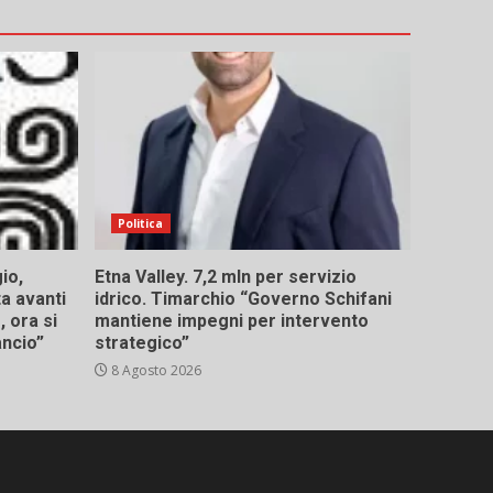
Politica
io,
Etna Valley. 7,2 mln per servizio
ta avanti
idrico. Timarchio “Governo Schifani
 ora si
mantiene impegni per intervento
ancio”
strategico”
8 Agosto 2026