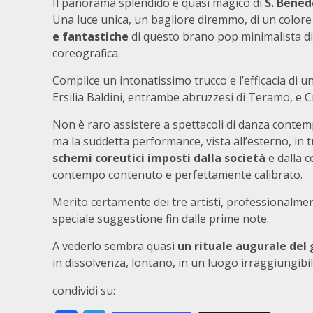
Il panorama splendido e quasi magico di
S. Bened
Una luce unica, un bagliore diremmo, di un colore
e fantastiche
di questo brano pop minimalista di
coreografica.
Complice un intonatissimo trucco e l’efficacia di un
Ersilia Baldini, entrambe abruzzesi di Teramo, e C
Non è raro assistere a spettacoli di danza contem
ma la suddetta performance, vista all’esterno, in 
schemi coreutici imposti dalla società
e dalla c
contempo contenuto e perfettamente calibrato.
Merito certamente dei tre artisti, professionalmen
speciale suggestione fin dalle prime note.
A vederlo sembra quasi
un rituale augurale del 
in dissolvenza, lontano, in un luogo irraggiungibil
condividi su: