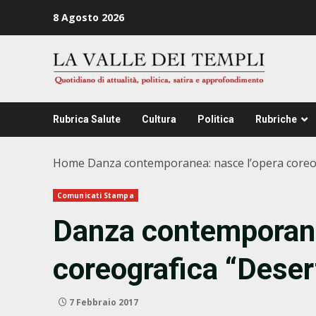
Zum
8 Agosto 2026
Inhalt
springen
Rubrica Salute
Cultura
Politica
Rubriche
Home
Danza contemporanea: nasce l’opera coreog
Comunicati Stampa
Danza contemporane
coreografica “Deser
7 Febbraio 2017