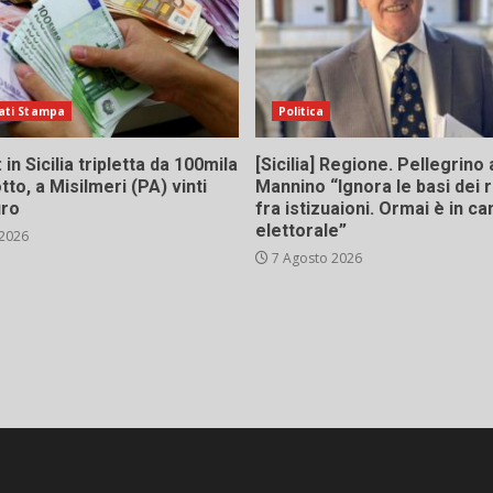
ati Stampa
Politica
in Sicilia tripletta da 100mila
[Sicilia] Regione. Pellegrino 
tto, a Misilmeri (PA) vinti
Mannino “Ignora le basi dei 
uro
fra istizuaioni. Ormai è in 
elettorale”
 2026
7 Agosto 2026