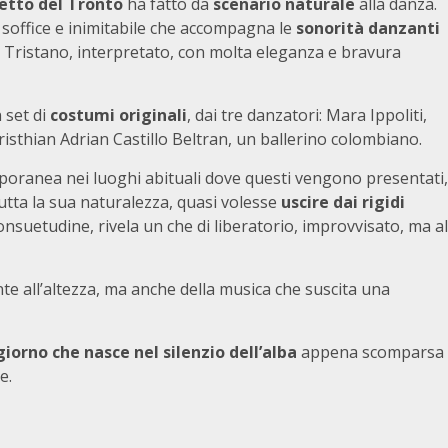
etto del Tronto
ha fatto da
scenario naturale
alla danza.
 soffice e inimitabile che accompagna le
sonorità danzanti
 Tristano, interpretato, con molta eleganza e bravura
 set di
costumi originali
, dai tre danzatori: Mara Ippoliti,
risthian Adrian Castillo Beltran, un ballerino colombiano.
poranea nei luoghi abituali dove questi vengono presentati,
tutta la sua naturalezza, quasi volesse
uscire dai rigidi
onsuetudine, rivela un che di liberatorio, improvvisato, ma al
te all’altezza, ma anche della musica che suscita una
giorno che nasce nel silenzio dell’alba
appena scomparsa
e.