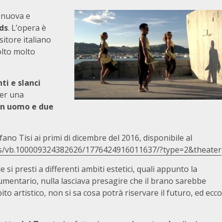
 nuova e
ds
. L’opera è
itore italiano
olto molto
ti e slanci
er una
n uomo e due
ano Tisi ai primi di dicembre del 2016, disponibile al
os/vb.100009324382626/1776424916011637/?type=2&theater
i presti a differenti ambiti estetici, quali appunto la
ocumentario, nulla lasciava presagire che il brano sarebbe
o artistico, non si sa cosa potrà riservare il futuro, ed ecco