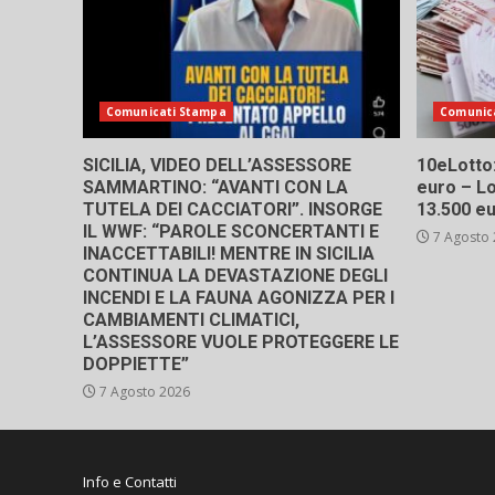
Comunicati Stampa
Comunic
SICILIA, VIDEO DELL’ASSESSORE
10eLotto: 
SAMMARTINO: “AVANTI CON LA
euro – Lo
TUTELA DEI CACCIATORI”. INSORGE
13.500 e
IL WWF: “PAROLE SCONCERTANTI E
7 Agosto
INACCETTABILI! MENTRE IN SICILIA
CONTINUA LA DEVASTAZIONE DEGLI
INCENDI E LA FAUNA AGONIZZA PER I
CAMBIAMENTI CLIMATICI,
L’ASSESSORE VUOLE PROTEGGERE LE
DOPPIETTE”
7 Agosto 2026
Info e Contatti