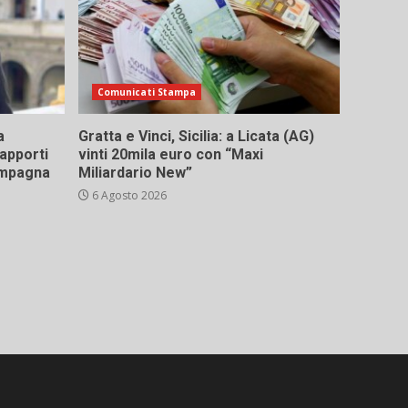
Comunicati Stampa
a
Gratta e Vinci, Sicilia: a Licata (AG)
rapporti
vinti 20mila euro con “Maxi
campagna
Miliardario New”
6 Agosto 2026