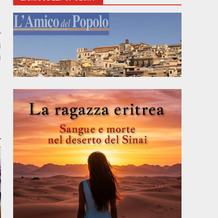
r
i
i