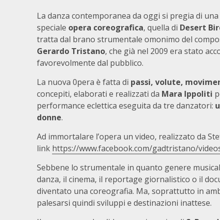
La danza contemporanea da oggi si pregia di una
speciale
opera coreografica
, quella di
Desert Bir
tratta dal brano strumentale omonimo del compos
Gerardo Tristano
, che già nel 2009 era stato acc
favorevolmente dal pubblico.
La nuova 0pera è fatta di
passi, volute, movimen
concepiti, elaborati e realizzati da
Mara Ippoliti
p
performance eclettica eseguita da tre danzatori:
u
donne
.
Ad immortalare l’opera un video, realizzato da Stef
link
https://www.facebook.com/gadtristano/vide
Sebbene lo strumentale in quanto genere musicale s
danza, il cinema, il reportage giornalistico o il d
diventato una coreografia. Ma, soprattutto in ambit
palesarsi quindi sviluppi e destinazioni inattese.