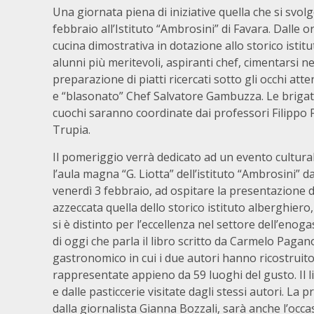
Una giornata piena di iniziative quella che si svol
febbraio all’Istituto “Ambrosini” di Favara. Dalle or
cucina dimostrativa in dotazione allo storico istitu
alunni più meritevoli, aspiranti chef, cimentarsi ne
preparazione di piatti ricercati sotto gli occhi atte
e “blasonato” Chef Salvatore Gambuzza. Le brigat
cuochi saranno coordinate dai professori Filippo 
Trupia.
Il pomeriggio verrà dedicato ad un evento culturale
l’aula magna “G. Liotta” dell’istituto “Ambrosini” da
venerdì 3 febbraio, ad ospitare la presentazione de
azzeccata quella dello storico istituto alberghier
si è distinto per l’eccellenza nel settore dell’enog
di oggi che parla il libro scritto da Carmelo Paga
gastronomico in cui i due autori hanno ricostruito
rappresentate appieno da 59 luoghi del gusto. Il li
e dalle pasticcerie visitate dagli stessi autori. La 
dalla giornalista Gianna Bozzali, sarà anche l’occa