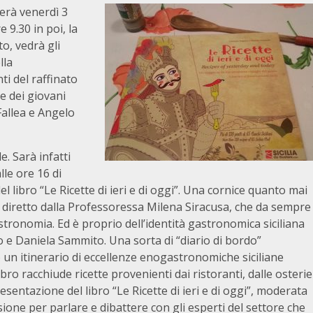
gerà venerdì 3
e 9.30 in poi, la
to, vedrà gli
lla
nti del raffinato
e dei giovani
Fallea e Angelo
. Sarà infatti
lle ore 16 di
l libro “Le Ricette di ieri e di oggi”. Una cornice quanto mai
o, diretto dalla Professoressa Milena Siracusa, che da sempre
astronomia. Ed è proprio dell’identità gastronomica siciliana
no e Daniela Sammito. Una sorta di “diario di bordo”
 un itinerario di eccellenze enogastronomiche siciliane
bro racchiude ricette provenienti dai ristoranti, dalle osterie
presentazione del libro “Le Ricette di ieri e di oggi”, moderata
sione per parlare e dibattere con gli esperti del settore che