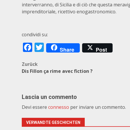
interverranno, di Sicilia e di ciò che questa meravi
imprenditoriale, ricettivo enogastronomico.
condividi su:
Facebook
Twitter
Share
Post
Beitragsnavigation
Zurück
Dis Fillon ça rime avec fiction ?
Lascia un commento
Devi essere
connesso
per inviare un commento.
VERWANDTE GESCHICHTEN