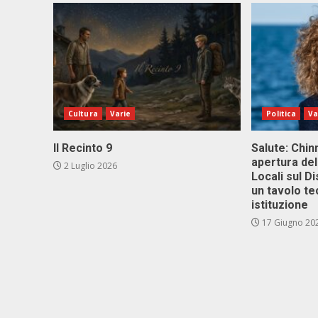
Cultura
Varie
Politica
Va
Il Recinto 9
Salute: Chinn
apertura del
2 Luglio 2026
Locali sul D
un tavolo te
istituzione
17 Giugno 20