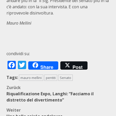
andare più in là” il Sig. Presidente del Senato più in là
c’è andato: con la sua intervista. E con una
riprovevole disinvoltura.
Mau
ro Mellini
condividi su:
Facebook
Twitter
Share
Post
Tags:
mauro mellini
pentiti
Senato
Beitragsnavigation
Zurück
Riqualificazione Expo, Langhi: “Facciamo il
distretto del divertimento”
Weiter