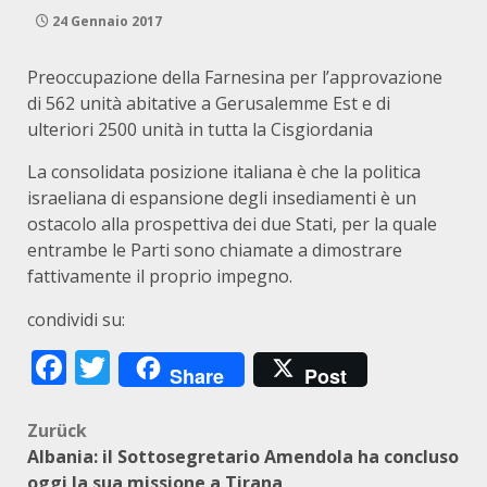
24 Gennaio 2017
Preoccupazione della Farnesina per l’approvazione
di 562 unità abitative a Gerusalemme Est e di
ulteriori 2500 unità in tutta la Cisgiordania
La consolidata posizione italiana è che la politica
israeliana di espansione degli insediamenti è un
ostacolo alla prospettiva dei due Stati, per la quale
entrambe le Parti sono chiamate a dimostrare
fattivamente il proprio impegno.
condividi su:
Facebook
Twitter
Share
Post
Beitragsnavigation
Zurück
Albania: il Sottosegretario Amendola ha concluso
oggi la sua missione a Tirana