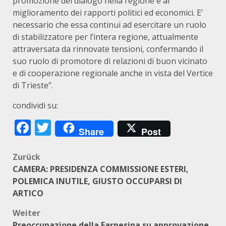
promozione del dialogo nella regione e al
miglioramento dei rapporti politici ed economici. E’
necessario che essa continui ad esercitare un ruolo
di stabilizzatore per l’intera regione, attualmente
attraversata da rinnovate tensioni, confermando il
suo ruolo di promotore di relazioni di buon vicinato
e di cooperazione regionale anche in vista del Vertice
di Trieste”.
condividi su:
Facebook
Twitter
Share
Post
Beitragsnavigation
Zurück
CAMERA: PRESIDENZA COMMISSIONE ESTERI,
POLEMICA INUTILE, GIUSTO OCCUPARSI DI
ARTICO
Weiter
Preoccupazione della Farnesina su approvazione