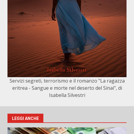
Servizi segreti, terrorismo e il romanzo "La ragazza
eritrea - Sangue e morte nel deserto del Sinai", di
Isabella Silvestri
LEGGI ANCHE