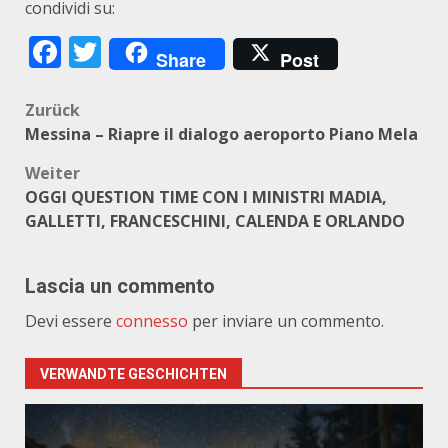
condividi su:
Facebook
Twitter
Share
Post
Beitragsnavigation
Zurück
Messina – Riapre il dialogo aeroporto Piano Mela
Weiter
OGGI QUESTION TIME CON I MINISTRI MADIA,
GALLETTI, FRANCESCHINI, CALENDA E ORLANDO
Lascia un commento
Devi essere
connesso
per inviare un commento.
VERWANDTE GESCHICHTEN