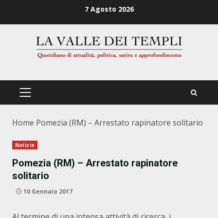
Zum
7 Agosto 2026
Inhalt
springen
PRIMÄRES
MENÜ
Home
Pomezia (RM) – Arrestato rapinatore solitario
Notizie
Pomezia (RM) – Arrestato rapinatore
solitario
10 Gennaio 2017
Al termine di una intensa attività di ricerca, i