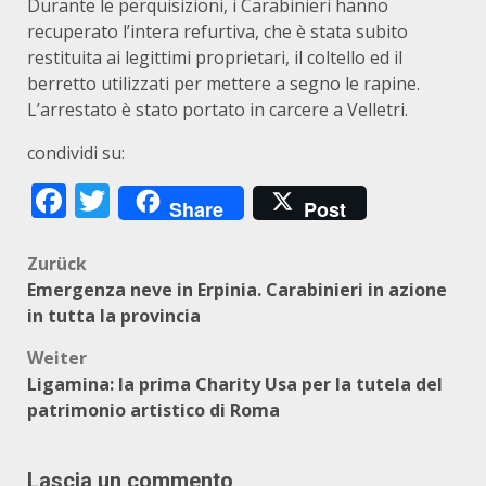
Durante le perquisizioni, i Carabinieri hanno
recuperato l’intera refurtiva, che è stata subito
restituita ai legittimi proprietari, il coltello ed il
berretto utilizzati per mettere a segno le rapine.
L’arrestato è stato portato in carcere a Velletri.
condividi su:
Facebook
Twitter
Share
Post
Beitragsnavigation
Zurück
Emergenza neve in Erpinia. Carabinieri in azione
in tutta la provincia
Weiter
Ligamina: la prima Charity Usa per la tutela del
patrimonio artistico di Roma
Lascia un commento