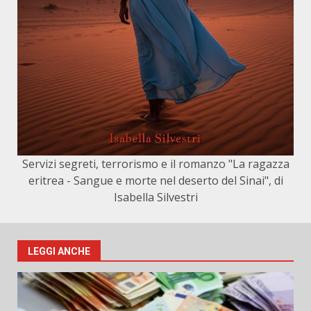
Servizi segreti, terrorismo e il romanzo "La ragazza
eritrea - Sangue e morte nel deserto del Sinai", di
Isabella Silvestri
LEGGI ANCHE