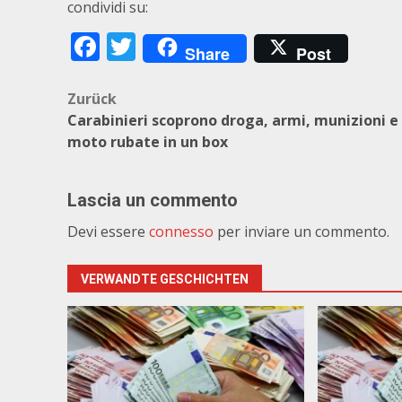
condividi su:
Facebook
Twitter
Share
Post
Beitragsnavigation
Zurück
Carabinieri scoprono droga, armi, munizioni e
moto rubate in un box
Lascia un commento
Devi essere
connesso
per inviare un commento.
VERWANDTE GESCHICHTEN