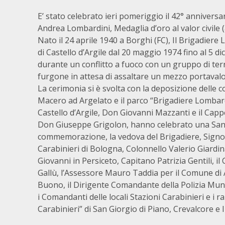
E’ stato celebrato ieri pomeriggio il 42° anniversar
Andrea Lombardini, Medaglia d’oro al valor civile 
Nato il 24 aprile 1940 a Borghi (FC), Il Brigadie
di Castello d’Argile dal 20 maggio 1974 fino al 5 
durante un conflitto a fuoco con un gruppo di terr
furgone in attesa di assaltare un mezzo portavalor
La cerimonia si è svolta con la deposizione delle 
Macero ad Argelato e il parco “Brigadiere Lombardin
Castello d’Argile, Don Giovanni Mazzanti e il Cap
Don Giuseppe Grigolon, hanno celebrato una Santa 
commemorazione, la vedova del Brigadiere, Signora
Carabinieri di Bologna, Colonnello Valerio Giardi
Giovanni in Persiceto, Capitano Patrizia Gentili,
Gallù, l’Assessore Mauro Taddia per il Comune di Ar
Buono, il Dirigente Comandante della Polizia Muni
i Comandanti delle locali Stazioni Carabinieri e i
Carabinieri” di San Giorgio di Piano, Crevalcore e 