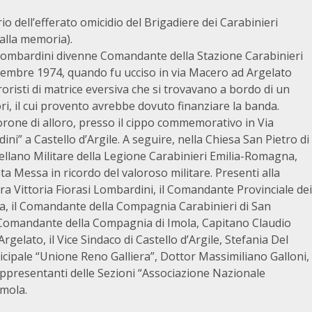
io dell’efferato omicidio del Brigadiere dei Carabinieri
(alla memoria).
re Lombardini divenne Comandante della Stazione Carabinieri
dicembre 1974, quando fu ucciso in via Macero ad Argelato
oristi di matrice eversiva che si trovavano a bordo di un
i, il cui provento avrebbe dovuto finanziare la banda.
corone di alloro, presso il cippo commemorativo in Via
i” a Castello d’Argile. A seguire, nella Chiesa San Pietro di
pellano Militare della Legione Carabinieri Emilia-Romagna,
Messa in ricordo del valoroso militare. Presenti alla
 Vittoria Fiorasi Lombardini, il Comandante Provinciale dei
na, il Comandante della Compagnia Carabinieri di San
 il Comandante della Compagnia di Imola, Capitano Claudio
gelato, il Vice Sindaco di Castello d’Argile, Stefania Del
cipale “Unione Reno Galliera”, Dottor Massimiliano Galloni,
 rappresentanti delle Sezioni “Associazione Nazionale
Imola.