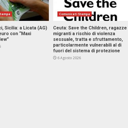
Stampa
Comunicati Stampa
i, Sicilia: a Licata (AG)
Ceuta: Save the Children, ragazze
 euro con “Maxi
migranti a rischio di violenza
 New”
sessuale, tratta e sfruttamento,
particolarmente vulnerabili al di
6
fuori del sistema di protezione
6 Agosto 2026