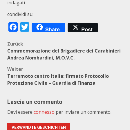
indagati.
condividi su:
Facebook
Twitter
Share
Post
Beitragsnavigation
Zurück
Commemorazione del Brigadiere dei Carabinieri
Andrea Nombardini, M.O.V.C.
Weiter
Terremoto centro Italia: firmato Protocollo
Protezione Civile – Guardia di Finanza
Lascia un commento
Devi essere
connesso
per inviare un commento.
VERWANDTE GESCHICHTEN