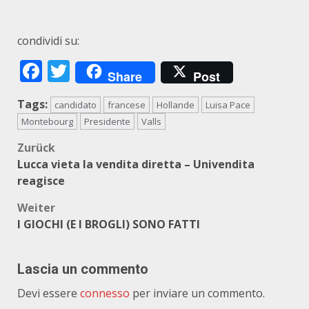
condividi su:
Facebook
Twitter
Share
Post
Tags:
candidato
francese
Hollande
Luisa Pace
Montebourg
Presidente
Valls
Beitragsnavigation
Zurück
Lucca vieta la vendita diretta – Univendita
reagisce
Weiter
I GIOCHI (E I BROGLI) SONO FATTI
Lascia un commento
Devi essere
connesso
per inviare un commento.