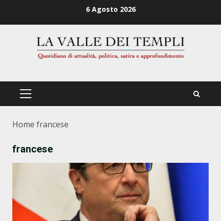
Zum
6 Agosto 2026
Inhalt
springen
PRIMÄRES
MENÜ
Home
francese
francese