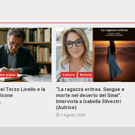
imo piano
Cultura
Notizie
el Terzo Livello e la
“La ragazza eritrea. Sangue e
alcone
morte nel deserto del Sinai”.
Intervista a Isabella Silvestri
6
(Autrice)
3 Agosto 2026