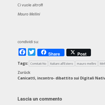
Ci vuole altro!!!
Mau
ro Mellini
condividi su:
Facebook
Twitter
Share
Post
Tags:
Comitati No
Italiani all’Estero
mauro mellini
Mir
Beitragsnavigation
Zurück
Canicattì, incontro- dibattito sui Digitali Nati
Lascia un commento