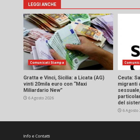
LEGGI ANCHE
Comunicati Stampa
Comunic
Gratta e Vinci, Sicilia: a Licata (AG)
Ceuta: Sa
vinti 20mila euro con “Maxi
migranti 
Miliardario New”
sessuale,
particola
6 Agosto 2026
del siste
6 Agosto
Info e Contatti