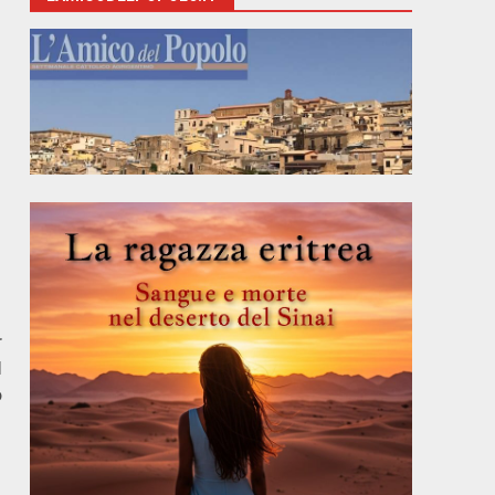
r
l
o