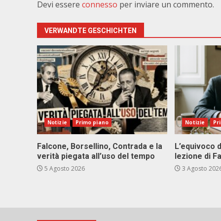
Devi essere
connesso
per inviare un commento.
VERWANDTE GESCHICHTEN
Notizie
Primo piano
Notizie
Pr
Falcone, Borsellino, Contrada e la
L’equivoco d
verità piegata all’uso del tempo
lezione di F
5 Agosto 2026
3 Agosto 202