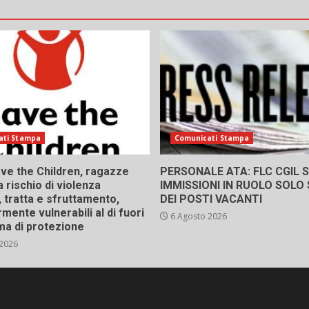
ati Stampa
Comunicati Stampa
ve the Children, ragazze
PERSONALE ATA: FLC CGIL SI
a rischio di violenza
IMMISSIONI IN RUOLO SOLO
 tratta e sfruttamento,
DEI POSTI VACANTI
rmente vulnerabili al di fuori
6 Agosto 2026
ma di protezione
 2026