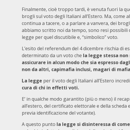
Finalmente, cioè troppo tardi, è venuta fuori la qu
brogli sul voto degli Italiani all’Estero. Ma, come al 
continua a tacere, o a parlare a vanvera, dei brogl
abbiamo scritto noi da tempo, sono resi possibili 
legge per quel discutibile e, “simbolico” voto.
L’esito del referendum del 4 dicembre rischia di e
determinato da un voto che
la legge stessa non 
assicurare in alcun modo che sia espresso dagli
non da altri, capimafia inclusi, magari di mafi
La legge
per il voto degli Italiani all’Estero incre
cura di chi in effetti voti.
E’ in qualche modo garantito (più o meno) il recapit
all’estero, del certificato elettorale e della scheda
previa identificazione del votante).
A questo punto
la legge si disinteressa di come