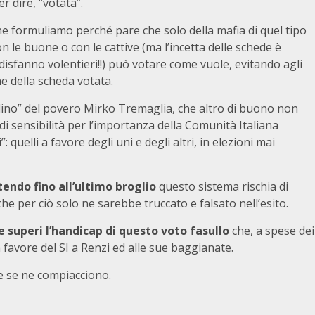
er dire, “votata”.
he formuliamo perché pare che solo della mafia di quel tipo
n le buone o con le cattive (ma l’incetta delle schede è
 disfanno volentieri!!) può votare come vuole, evitando agli
ne della scheda votata.
lino” del povero Mirko Tremaglia, che altro di buono non
di sensibilità per l’importanza della Comunità Italiana
 quelli a favore degli uni e degli altri, in elezioni mai
endo fino all’ultimo broglio
questo sistema rischia di
che per ciò solo ne sarebbe truccato e falsato nell’esito.
e superi l’handicap di questo voto fasullo
che, a spese dei
 a favore del SI a Renzi ed alle sue baggianate.
 e se ne compiacciono.