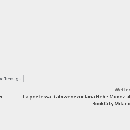
ko Tremaglia
Weite
vi
La poetessa italo-venezuelana Hebe Munoz a
BookCity Milan