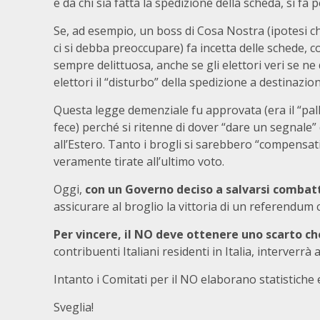
e da chi sia fatta la spedizione della scheda, si fa p
Se, ad esempio, un boss di Cosa Nostra (ipotesi c
ci si debba preoccupare) fa incetta delle schede, co
sempre delittuosa, anche se gli elettori veri se ne
elettori il “disturbo” della spedizione a destinazio
Questa legge demenziale fu approvata (era il “pal
fece) perché si ritenne di dover “dare un segnale” 
all’Estero. Tanto i brogli si sarebbero “compensati”:
veramente tirate all’ultimo voto.
Oggi,
con un Governo deciso a salvarsi combatt
assicurare al broglio la vittoria di un referendum 
Per vincere, il NO deve ottenere uno scarto ch
contribuenti Italiani residenti in Italia, interverrà
Intanto i Comitati per il NO elaborano statistiche
Sveglia!