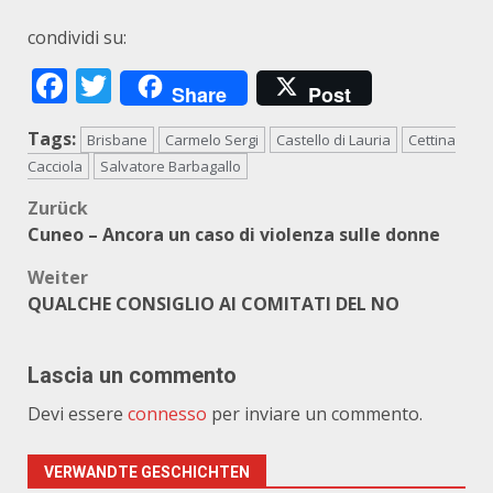
condividi su:
Facebook
Twitter
Share
Post
Tags:
Brisbane
Carmelo Sergi
Castello di Lauria
Cettina
Cacciola
Salvatore Barbagallo
Beitragsnavigation
Zurück
Cuneo – Ancora un caso di violenza sulle donne
Weiter
QUALCHE CONSIGLIO AI COMITATI DEL NO
Lascia un commento
Devi essere
connesso
per inviare un commento.
VERWANDTE GESCHICHTEN