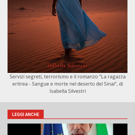
Servizi segreti, terrorismo e il romanzo "La ragazza
eritrea - Sangue e morte nel deserto del Sinai", di
Isabella Silvestri
LEGGI ANCHE