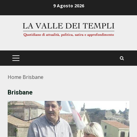
Zum
9 Agosto 2026
Inhalt
springen
PRIMÄRES
MENÜ
Home
Brisbane
Brisbane