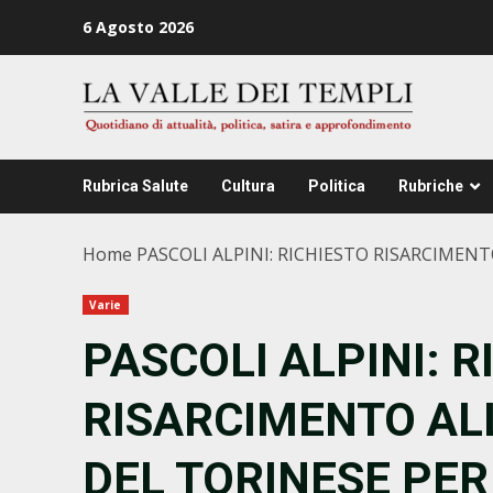
Zum
6 Agosto 2026
Inhalt
springen
Rubrica Salute
Cultura
Politica
Rubriche
Home
PASCOLI ALPINI: RICHIESTO RISARCIMEN
Varie
PASCOLI ALPINI: R
RISARCIMENTO AL
DEL TORINESE PER