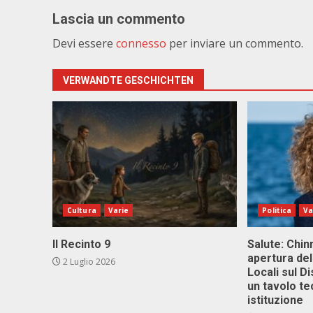
Lascia un commento
Devi essere
connesso
per inviare un commento.
VERWANDTE GESCHICHTEN
Cultura
Varie
Politica
Va
Il Recinto 9
Salute: Chinn
apertura del
2 Luglio 2026
Locali sul D
un tavolo te
istituzione