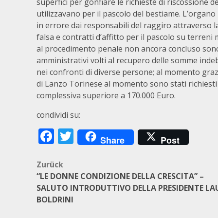
superfici per gonfiare le richieste di riscossione d
utilizzavano per il pascolo del bestiame. L’organo 
in errore dai responsabili del raggiro attraverso
falsa e contratti d’affitto per il pascolo su terreni
al procedimento penale non ancora concluso sono 
amministrativi volti al recupero delle somme inde
nei confronti di diverse persone; al momento graz
di Lanzo Torinese al momento sono stati richiesti
complessiva superiore a 170.000 Euro.
condividi su:
Facebook
Twitter
Share
Post
Beitragsnavigation
Zurück
“LE DONNE CONDIZIONE DELLA CRESCITA” –
SALUTO INTRODUTTIVO DELLA PRESIDENTE LA
BOLDRINI