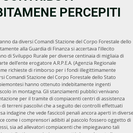
BITAMENE PERCEPITI
 anno da diversi Comandi Stazione del Corpo Forestale dello
amente alla Guardia di Finanza si accertava l’illecito
no di Sviluppo Rurale per diverse centinaia di migliaia di
rte dell’ente erogatore A.R.P.E.A. (Agenzia Regionale
ime richieste di rimborso per i fondi illegittimamente
versi Comandi Stazione del Corpo Forestale dello Stato
 piemontesi hanno ottenuto indebitamente ingenti
pascolo in montagna. Gli stanziamenti pubblici venivano
azione per il tramite di compiacenti centri di assistenza
 di terreni pascolivi che a seguito dei controlli effettuati
a indagine che vede fascicoli penali ancora aperti in divers
ce come i comprensori adibiti al pascolo fossero oggetto di
essi, sia ad allevatori compiacenti che impiegavano tali