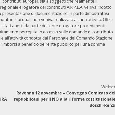
ei contributi europei, sia a soggetti che realmente li
regionale erogatore dei contributi A.R.P.E.A. veniva indotto
 la presentazione di documentazione in parte dimostratasi
 montani sui quali non veniva realizzata alcuna attività. Oltre
stati aperti da parte dell’ente erogatore procedimenti
bitamente percepite in eccesso sulle domande di contributo
ie all’attività condotta dal Personale del Comando Stazione
 rimborsi a beneficio dell’ente pubblico per una somma
Weite
Ravenna 12 novembre – Convegno Comitato de
URA
repubblicani per il NO alla riforma costituzional
Boschi-Renz