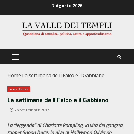
Zum
7 Agosto 2026
Inhalt
springen
PRIMÄRES
MENÜ
Home
La settimana de Il Falco e il Gabbiano
In evidenza
La settimana de Il Falco e il Gabbiano
26 Settembre 2016
La “leggenda” di Charlotte Rampling, la vita del gangsta
rapper Snoop Dogg, la diva di Hollywood Olivia de