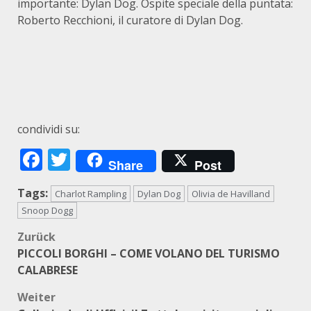
importante: Dylan Dog. Ospite speciale della puntata:
Roberto Recchioni, il curatore di Dylan Dog.
condividi su:
Facebook
Twitter
Share
Post
Tags:
Charlot Rampling
Dylan Dog
Olivia de Havilland
Snoop Dogg
Beitragsnavigation
Zurück
PICCOLI BORGHI – COME VOLANO DEL TURISMO
CALABRESE
Weiter