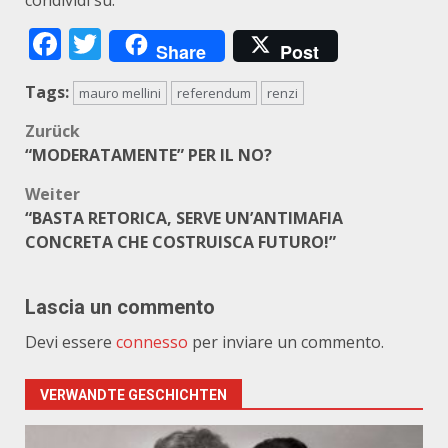
condividi su:
Facebook
Twitter
Share
Post
Tags:
mauro mellini
referendum
renzi
Beitragsnavigation
Zurück
“MODERATAMENTE” PER IL NO?
Weiter
“BASTA RETORICA, SERVE UN’ANTIMAFIA
CONCRETA CHE COSTRUISCA FUTURO!”
Lascia un commento
Devi essere
connesso
per inviare un commento.
VERWANDTE GESCHICHTEN