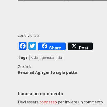
condividi su:
Facebook
Twitter
Share
Post
Tags:
Aisla
giornata
sla
Beitragsnavigation
Zurück
Renzi ad Agrigento sigla patto
Lascia un commento
Devi essere
connesso
per inviare un commento.