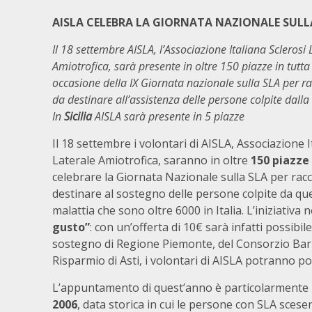
AISLA CELEBRA LA GIORNATA NAZIONALE SULL
Il 18 settembre AISLA, l’Associazione Italiana Sclerosi 
Amiotrofica, sarà presente in oltre 150 piazze in tutta 
occasione della IX Giornata nazionale sulla SLA per ra
da destinare all’assistenza delle persone colpite dalla
In
Sicilia
AISLA sarà presente in 5 piazze
Il 18 settembre i volontari di AISLA, Associazione I
Laterale Amiotrofica, saranno in oltre
150 piazze 
celebrare la Giornata Nazionale sulla SLA per racc
destinare al sostegno delle persone colpite da qu
malattia che sono oltre 6000 in Italia. L’iniziativa
gusto”
: con un’offerta di 10€ sarà infatti possibi
sostegno di Regione Piemonte, del Consorzio Barb
Risparmio di Asti, i volontari di AISLA potranno p
L’appuntamento di quest’anno è particolarmente 
2006
, data storica in cui le persone con SLA scese