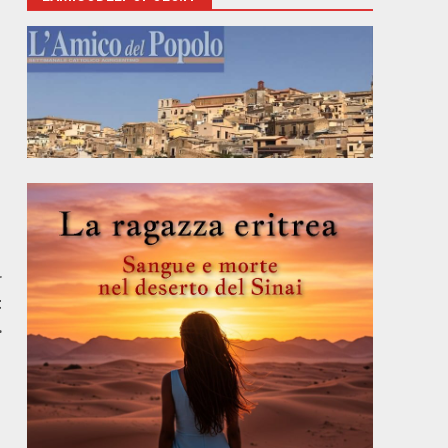
r
t
…