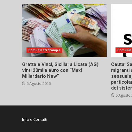
Comunicati Stampa
Comunic
Gratta e Vinci, Sicilia: a Licata (AG)
Ceuta: Sa
vinti 20mila euro con “Maxi
migranti 
Miliardario New”
sessuale,
particola
6 Agosto 2026
del siste
6 Agosto
Info e Contatti