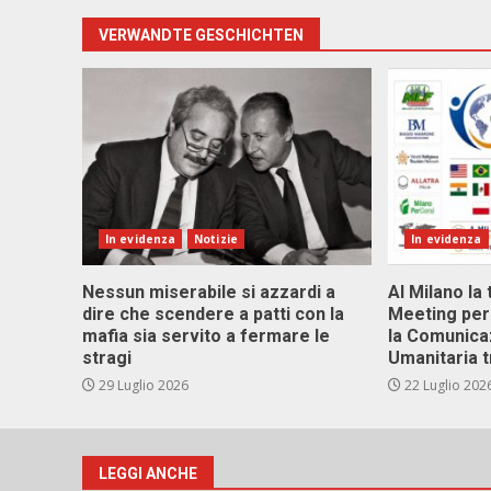
VERWANDTE GESCHICHTEN
In evidenza
Notizie
In evidenza
Nessun miserabile si azzardi a
Al Milano la 
dire che scendere a patti con la
Meeting per 
mafia sia servito a fermare le
la Comunica
stragi
Umanitaria t
29 Luglio 2026
22 Luglio 202
LEGGI ANCHE