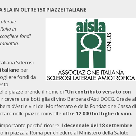
A SLA
IN OLTRE 150 PIAZZE ITALIANE
Laterale
Italia in
ccogliere fondi
 malattia.
taliana Sclerosi
italiane
per
ogliere fondi da
esta
 nelle piazze prende il nome di
“Un contributo versato con
le ricevere una bottiglia di vino Barbera d’Asti DOCG. Grazie al
era d’Asti e vini del Monferrato
e della Fondazione Cassa di
ortare nelle piazze coinvolte
oltre 12.000 bottiglie di vino.
importante perché ricorre il
decennale del 18 settembre
ro in piazza a Roma per chiedere al Ministero della Salute