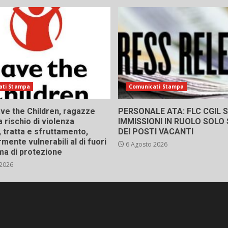
ati Stampa
Comunicati Stampa
ve the Children, ragazze
PERSONALE ATA: FLC CGIL SI
a rischio di violenza
IMMISSIONI IN RUOLO SOLO
 tratta e sfruttamento,
DEI POSTI VACANTI
rmente vulnerabili al di fuori
6 Agosto 2026
ma di protezione
 2026