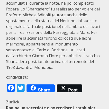
accumulatisi durante la notte, ha poi completato
l’opera. Lo “Sbarcadero” fu realizzato per volere del
Prefetto Michele Adinolfi (autore anche dello
spostamento della statua del Nettuno dal suo sito
originale all’attuale posizione) nell’ambito dei lavori
per la realizzazione della Passeggiata a Mare. Per
abbellire la scalinata furono collocati due leoni
marmorei, appartenenti al monumento
settecentesco di Carlo di Borbone, utilizzati
dall’architetto Giacomo Fiore per abbellire il vecchio
Sbarcadero posizionato prima del terremoto del
1908 davanti al Municipio.
condividi su:
Facebook
Twitter
Share
Post
Beitragsnavigation
Zurück
Rapina un sacerdote e aggredisce i carabinieri