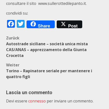
consultare il sito
www.sullerottedilepanto.it
.
condividi su:
Facebook
Twitter
Share
Post
Beitragsnavigation
Zurück
Autostrade siciliane – società unica mista
CAS/ANAS – apprezzamento della Giunta
Crocetta
Weiter
Torino – Rapinatore seriale per mantenere i
quattro figli
Lascia un commento
Devi essere
connesso
per inviare un commento.